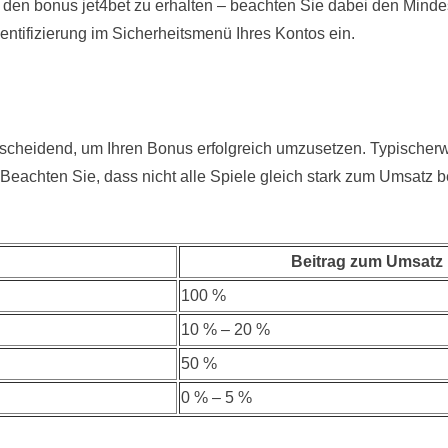
 den bonus jet4bet zu erhalten – beachten Sie dabei den Minde
entifizierung im Sicherheitsmenü Ihres Kontos ein.
scheidend, um Ihren Bonus erfolgreich umzusetzen. Typischerwe
 Beachten Sie, dass nicht alle Spiele gleich stark zum Umsatz b
Beitrag zum Umsatz
100 %
10 % – 20 %
50 %
0 % – 5 %