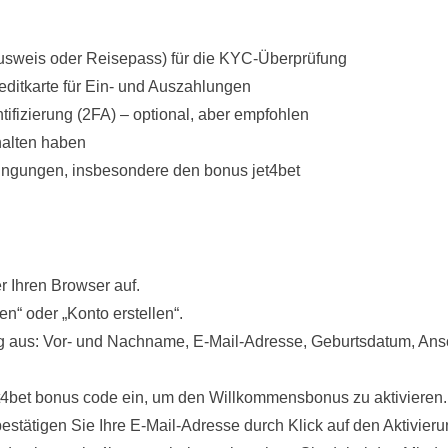
usweis oder Reisepass) für die KYC-Überprüfung
Kreditkarte für Ein- und Auszahlungen
ifizierung (2FA) – optional, aber empfohlen
halten haben
ingungen, insbesondere den bonus jet4bet
er Ihren Browser auf.
en“ oder „Konto erstellen“.
g aus: Vor- und Nachname, E-Mail-Adresse, Geburtsdatum, Ansc
4bet bonus code ein, um den Willkommensbonus zu aktivieren.
estätigen Sie Ihre E-Mail-Adresse durch Klick auf den Aktivieru