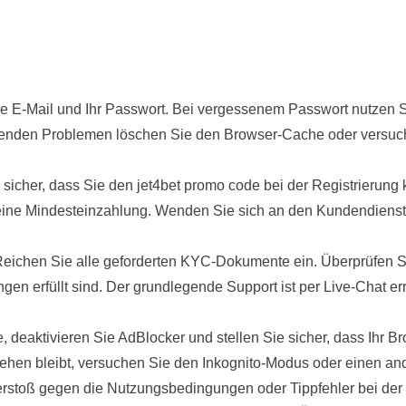
e E-Mail und Ihr Passwort. Bei vergessenem Passwort nutzen S
ltenden Problemen löschen Sie den Browser-Cache oder versuc
 sicher, dass Sie den jet4bet promo code bei der Registrierung 
eine Mindesteinzahlung. Wenden Sie sich an den Kundendienst
eichen Sie alle geforderten KYC-Dokumente ein. Überprüfen Si
en erfüllt sind. Der grundlegende Support ist per Live-Chat er
e, deaktivieren Sie AdBlocker und stellen Sie sicher, dass Ihr 
tehen bleibt, versuchen Sie den Inkognito-Modus oder einen an
rstoß gegen die Nutzungsbedingungen oder Tippfehler bei der 