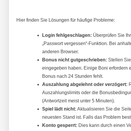
Problemlösung
Hier finden Sie Lösungen für häufige Probleme:
Login fehlgeschlagen:
Überprüfen Sie Ihr
„Passwort vergessen“-Funktion. Bei anha
anderen Browser.
Bonus nicht gutgeschrieben:
Stellen Sie
eingegeben haben. Einige Boni erfordern 
Bonus nach 24 Stunden fehlt.
Auszahlung abgelehnt oder verzögert:
R
Auszahlungslimits oder die Bonusbedingung
(Antwortzeit meist unter 5 Minuten).
Spiel lädt nicht:
Aktualisieren Sie die Seit
neuesten Stand ist. Falls das Problem bes
Konto gesperrt:
Dies kann durch einen Ve