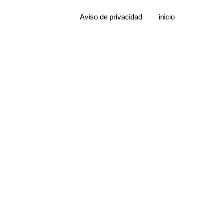
Aviso de privacidad
inicio