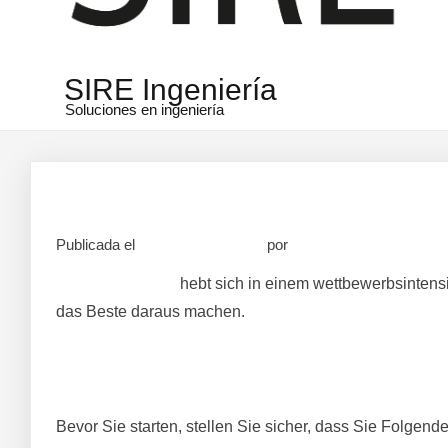
SIRE Ingeniería
Soluciones en ingeniería
Jet4bet Leitfaden: Bonus-Co
nutzen
Publicada el
diciembre 21, 2018
por
admin
https://jet4bet.eu/
hebt sich in einem wettbewerbsintensiv
das Beste daraus machen.
Vorbereitung
Bevor Sie starten, stellen Sie sicher, dass Sie Folgende