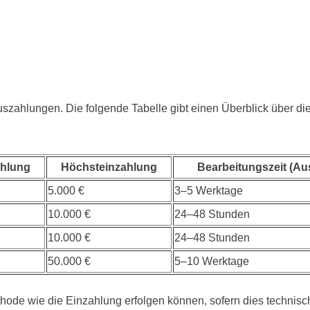
uszahlungen. Die folgende Tabelle gibt einen Überblick über die
ahlung
Höchsteinzahlung
Bearbeitungszeit (Au
5.000 €
3–5 Werktage
10.000 €
24–48 Stunden
10.000 €
24–48 Stunden
50.000 €
5–10 Werktage
ode wie die Einzahlung erfolgen können, sofern dies technisch