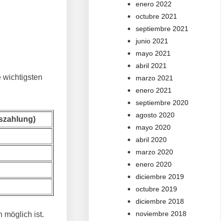
enero 2022
octubre 2021
septiembre 2021
junio 2021
mayo 2021
abril 2021
 wichtigsten
marzo 2021
enero 2021
septiembre 2020
agosto 2020
szahlung)
mayo 2020
abril 2020
marzo 2020
enero 2020
diciembre 2019
octubre 2019
diciembre 2018
noviembre 2018
 möglich ist.