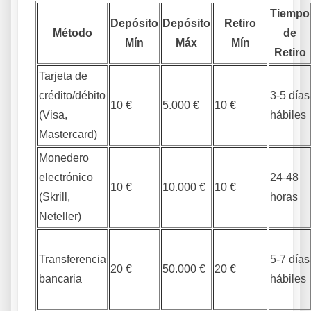
Tiempo
Depósito
Depósito
Retiro
Método
de
Mín
Máx
Mín
Retiro
Tarjeta de
crédito/débito
3-5 días
10 €
5.000 €
10 €
(Visa,
hábiles
Mastercard)
Monedero
electrónico
24-48
10 €
10.000 €
10 €
(Skrill,
horas
Neteller)
Transferencia
5-7 días
20 €
50.000 €
20 €
bancaria
hábiles