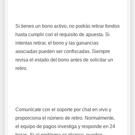
¿Cómo afecta un bono activo a mi
retiro?
Si tienes un bono activo, no podrás retirar fondos
hasta cumplir con el requisito de apuesta. Si
intentas retirar, el bono y las ganancias
asociadas pueden ser confiscadas. Siempre
revisa el estado del bono antes de solicitar un
retiro.
¿Qué hago si mi retiro está pendiente
por más de 5 días?
Comunícate con el soporte por chat en vivo y
proporciona el número de retiro. Normalmente,
el equipo de pagos investiga y responde en 24
horas. Si el problema es técnico, pueden