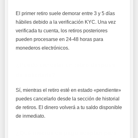
El primer retiro suele demorar entre 3 y 5 días
hábiles debido a la verificación KYC. Una vez
verificada tu cuenta, los retiros posteriores
pueden procesarse en 24-48 horas para
monederos electrónicos.
¿Puedo cancelar un retiro después
de solicitarle?
Sí, mientras el retiro esté en estado «pendiente»
puedes cancelarlo desde la sección de historial
de retiros. El dinero volverá a tu saldo disponible
de inmediato.
¿Qué medios de pago aceptan para