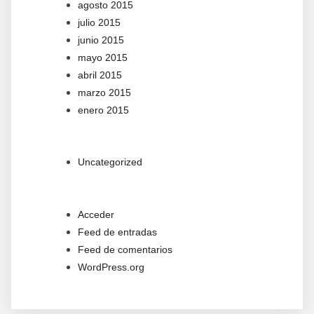
agosto 2015
julio 2015
junio 2015
mayo 2015
abril 2015
marzo 2015
enero 2015
Categorías
Uncategorized
Meta
Acceder
Feed de entradas
Feed de comentarios
WordPress.org