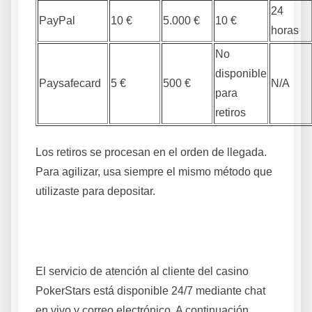
24
PayPal
10 €
5.000 €
10 €
horas
No
disponible
Paysafecard
5 €
500 €
N/A
para
retiros
Los retiros se procesan en el orden de llegada.
Para agilizar, usa siempre el mismo método que
utilizaste para depositar.
Support Guide
El servicio de atención al cliente del casino
PokerStars está disponible 24/7 mediante chat
en vivo y correo electrónico. A continuación,