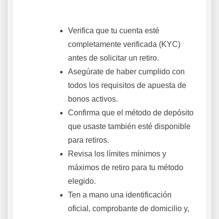
Getting Ready
Verifica que tu cuenta esté
completamente verificada (KYC)
antes de solicitar un retiro.
Asegúrate de haber cumplido con
todos los requisitos de apuesta de
bonos activos.
Confirma que el método de depósito
que usaste también esté disponible
para retiros.
Revisa los límites mínimos y
máximos de retiro para tu método
elegido.
Ten a mano una identificación
oficial, comprobante de domicilio y,