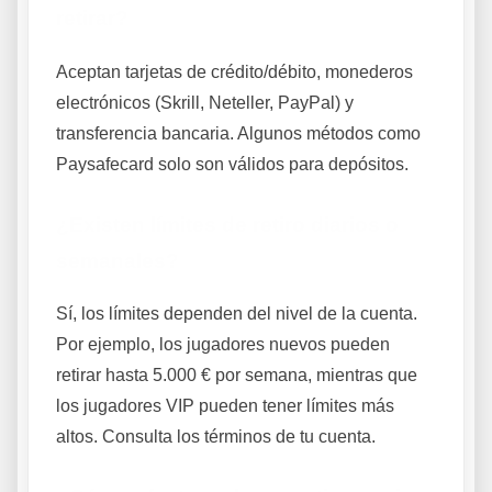
retirar?
Aceptan tarjetas de crédito/débito, monederos
electrónicos (Skrill, Neteller, PayPal) y
transferencia bancaria. Algunos métodos como
Paysafecard solo son válidos para depósitos.
¿Existen límites de retiro diarios o
semanales?
Sí, los límites dependen del nivel de la cuenta.
Por ejemplo, los jugadores nuevos pueden
retirar hasta 5.000 € por semana, mientras que
los jugadores VIP pueden tener límites más
altos. Consulta los términos de tu cuenta.