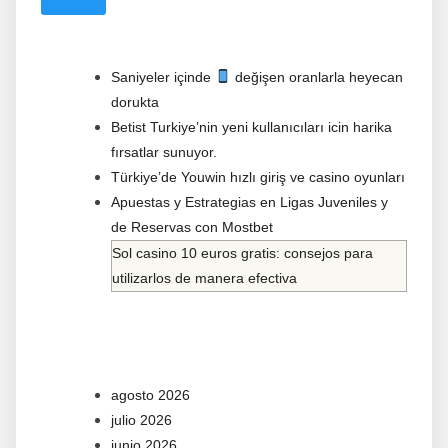
Entradas recientes
Saniyeler içinde
değişen oranlarla heyecan
dorukta
Betist Turkiye’nin yeni kullanıcıları icin harika
fırsatlar sunuyor.
Türkiye’de Youwin hızlı giriş ve casino oyunları
Apuestas y Estrategias en Ligas Juveniles y
de Reservas con Mostbet
Sol casino 10 euros gratis: consejos para
utilizarlos de manera efectiva
Comentarios recientes
Archivos
agosto 2026
julio 2026
junio 2026