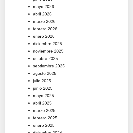
mayo 2026
abril 2026
marzo 2026
febrero 2026
enero 2026
diciembre 2025
noviembre 2025
octubre 2025
septiembre 2025
agosto 2025
julio 2025
junio 2025
mayo 2025
abril 2025
marzo 2025
febrero 2025
enero 2025
diciembre 2024