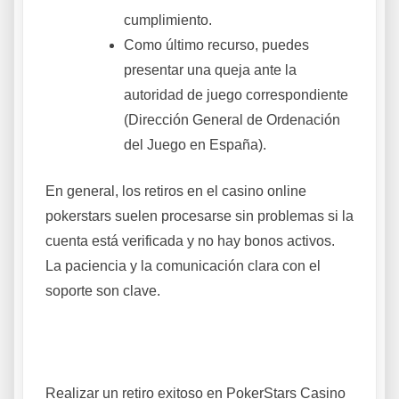
cumplimiento.
Como último recurso, puedes
presentar una queja ante la
autoridad de juego correspondiente
(Dirección General de Ordenación
del Juego en España).
En general, los retiros en el casino online
pokerstars suelen procesarse sin problemas si la
cuenta está verificada y no hay bonos activos.
La paciencia y la comunicación clara con el
soporte son clave.
Conclusión
Realizar un retiro exitoso en PokerStars Casino