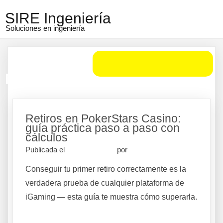
SIRE Ingeniería
Soluciones en ingeniería
Mes:
enero 2015
Retiros en PokerStars Casino:
guía práctica paso a paso con
cálculos
Publicada el
enero 22, 2015
por
Luis Mier
Conseguir tu primer retiro correctamente es la
verdadera prueba de cualquier plataforma de
iGaming — esta guía te muestra cómo superarla.