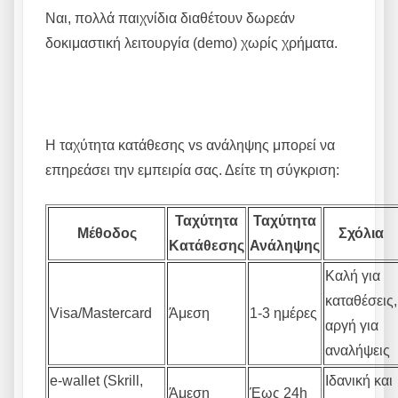
Ναι, πολλά παιχνίδια διαθέτουν δωρεάν
δοκιμαστική λειτουργία (demo) χωρίς χρήματα.
Insider Advice
Η ταχύτητα κατάθεσης vs ανάληψης μπορεί να
επηρεάσει την εμπειρία σας. Δείτε τη σύγκριση:
Ταχύτητα
Ταχύτητα
Μέθοδος
Σχόλια
Κατάθεσης
Ανάληψης
Καλή για
καταθέσεις,
Visa/Mastercard
Άμεση
1-3 ημέρες
αργή για
αναλήψεις
e-wallet (Skrill,
Ιδανική και
Άμεση
Έως 24h