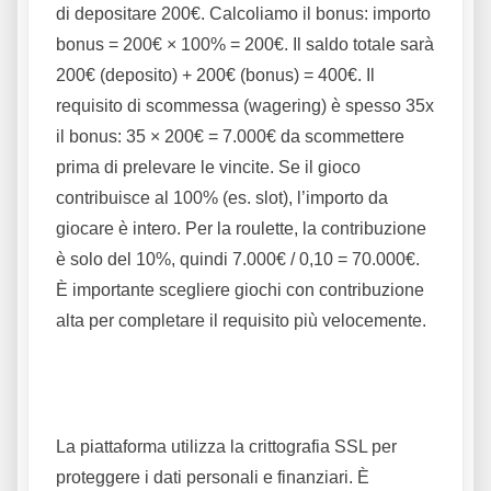
di depositare 200€. Calcoliamo il bonus: importo
bonus = 200€ × 100% = 200€. Il saldo totale sarà
200€ (deposito) + 200€ (bonus) = 400€. Il
requisito di scommessa (wagering) è spesso 35x
il bonus: 35 × 200€ = 7.000€ da scommettere
prima di prelevare le vincite. Se il gioco
contribuisce al 100% (es. slot), l’importo da
giocare è intero. Per la roulette, la contribuzione
è solo del 10%, quindi 7.000€ / 0,10 = 70.000€.
È importante scegliere giochi con contribuzione
alta per completare il requisito più velocemente.
Security
La piattaforma utilizza la crittografia SSL per
proteggere i dati personali e finanziari. È