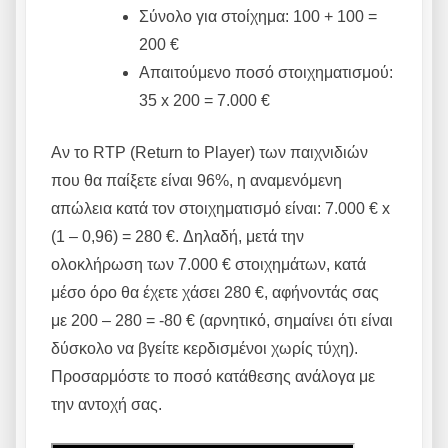
Σύνολο για στοίχημα: 100 + 100 =
200 €
Απαιτούμενο ποσό στοιχηματισμού:
35 x 200 = 7.000 €
Αν το RTP (Return to Player) των παιχνιδιών
που θα παίξετε είναι 96%, η αναμενόμενη
απώλεια κατά τον στοιχηματισμό είναι: 7.000 € x
(1 – 0,96) = 280 €. Δηλαδή, μετά την
ολοκλήρωση των 7.000 € στοιχημάτων, κατά
μέσο όρο θα έχετε χάσει 280 €, αφήνοντάς σας
με 200 – 280 = -80 € (αρνητικό, σημαίνει ότι είναι
δύσκολο να βγείτε κερδισμένοι χωρίς τύχη).
Προσαρμόστε το ποσό κατάθεσης ανάλογα με
την αντοχή σας.