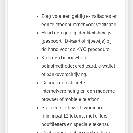
Zorg voor een geldig e-mailadres en
een telefoonnummer voor verificatie.
Houd een geldig identiteitsbewijs
(paspoort, ID-kaart of rijbewijs) bij
de hand voor de KYC-procedure.
Kies een betrouwbare
betaalmethode: creditcard, e-wallet
of bankoverschrijving.
Gebruik een stabiele
internetverbinding en een moderne
browser of mobiele telefoon.
Stel een sterk wachtwoord in
(minimaal 12 tekens, met cijfers,
hoofdletters en speciale tekens).
Controleer of online gokken legaal