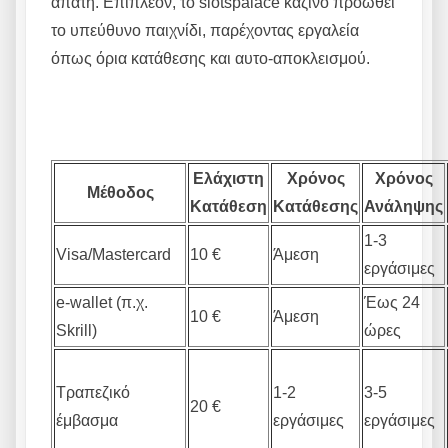
απάτη. Επιπλέον, το slotspalace καζίνο προωθεί
το υπεύθυνο παιχνίδι, παρέχοντας εργαλεία
όπως όρια κατάθεσης και αυτο-αποκλεισμού.
Money In, Money Out
Ελάχιστη
Χρόνος
Χρόνος
Μέθοδος
Κατάθεση
Κατάθεσης
Ανάληψης
1-3
Visa/Mastercard
10 €
Άμεση
εργάσιμες
e-wallet (π.χ.
Έως 24
10 €
Άμεση
Skrill)
ώρες
Τραπεζικό
1-2
3-5
20 €
έμβασμα
εργάσιμες
εργάσιμες