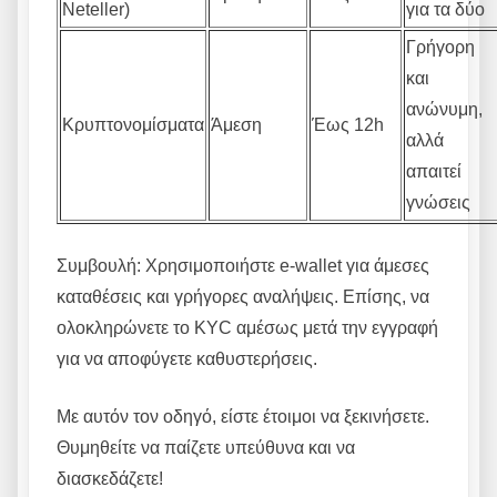
Neteller)
για τα δύο
Γρήγορη
και
ανώνυμη,
Κρυπτονομίσματα
Άμεση
Έως 12h
αλλά
απαιτεί
γνώσεις
Συμβουλή: Χρησιμοποιήστε e-wallet για άμεσες
καταθέσεις και γρήγορες αναλήψεις. Επίσης, να
ολοκληρώνετε το KYC αμέσως μετά την εγγραφή
για να αποφύγετε καθυστερήσεις.
Με αυτόν τον οδηγό, είστε έτοιμοι να ξεκινήσετε.
Θυμηθείτε να παίζετε υπεύθυνα και να
διασκεδάζετε!