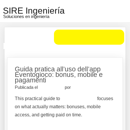
SIRE Ingeniería
Soluciones en ingeniería
Mes:
julio 2017
Guida pratica all’uso dell’app
Eventogioco: bonus, mobile e
pagamenti
Publicada el
julio 26, 2017
por
Luis Mier
This practical guide to
Eventogioco app
focuses
on what actually matters: bonuses, mobile
access, and getting paid on time.