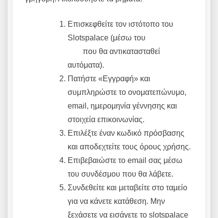
Επισκεφθείτε τον ιστότοπο του
Slotspalace (μέσω του
Slotspalace
app
που θα αντικατασταθεί
αυτόματα).
Πατήστε «Εγγραφή» και
συμπληρώστε το ονοματεπώνυμο,
email, ημερομηνία γέννησης και
στοιχεία επικοινωνίας.
Επιλέξτε έναν κωδικό πρόσβασης
και αποδεχτείτε τους όρους χρήσης.
Επιβεβαιώστε το email σας μέσω
του συνδέσμου που θα λάβετε.
Συνδεθείτε και μεταβείτε στο ταμείο
για να κάνετε κατάθεση. Μην
ξεχάσετε να εισάγετε το slotspalace