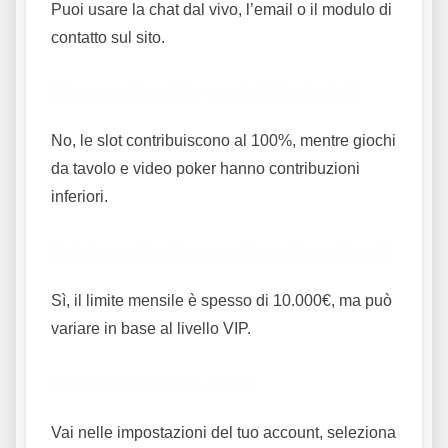
Puoi usare la chat dal vivo, l’email o il modulo di
contatto sul sito.
Il bonus è valido per tutti i giochi?
No, le slot contribuiscono al 100%, mentre giochi
da tavolo e video poker hanno contribuzioni
inferiori.
Esiste un limite massimo di prelievo?
Sì, il limite mensile è spesso di 10.000€, ma può
variare in base al livello VIP.
Come si attiva la 2FA?
Vai nelle impostazioni del tuo account, seleziona