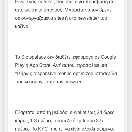
Είναι ένας κωδικός που σας δίνει πρόσβαση σε
αποκλειστικά μπόνους. Μπορείτε να τον βρείτε
σε συνεργαζόμενα sites ή στο newsletter του
καζίνο.
Υπάρχει εφαρμογή για κινητά;
Το Slotspalace δεν διαθέτει εφαρμογή σε Google
Play ή App Store. Αντ’ αυτού, προσφέρει μια
πλήρως responsive mobile-optimized ιστοσελίδα
που λειτουργεί από τον browser.
Πόσο γρήγορες είναι οι αναλήψεις;
Εξαρτάται από τη μέθοδο: e-wallet έως 24 ώρες,
κάρτες 1-3 ημέρες, τραπεζικό έμβασμα 3-5
ημέρες. Το KYC πρέπει να είναι ολοκληρωμένο.