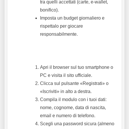
tra quelli accettati (carte, e-wallet,
bonifico).
Imposta un budget giornaliero e
rispettalo per giocare
responsabilmente.
How to Sign Up
Apri il browser sul tuo smartphone o
PC e visita il sito ufficiale.
Clicca sul pulsante «Registrati» o
«Iscriviti» in alto a destra.
Compila il modulo con i tuoi dati:
nome, cognome, data di nascita,
email e numero di telefono.
Scegli una password sicura (almeno