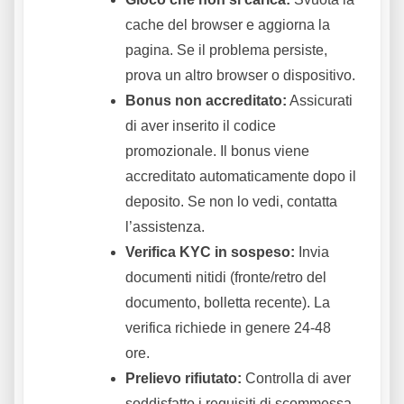
cache del browser e aggiorna la
pagina. Se il problema persiste,
prova un altro browser o dispositivo.
Bonus non accreditato:
Assicurati
di aver inserito il codice
promozionale. Il bonus viene
accreditato automaticamente dopo il
deposito. Se non lo vedi, contatta
l’assistenza.
Verifica KYC in sospeso:
Invia
documenti nitidi (fronte/retro del
documento, bolletta recente). La
verifica richiede in genere 24-48
ore.
Prelievo rifiutato:
Controlla di aver
soddisfatto i requisiti di scommessa