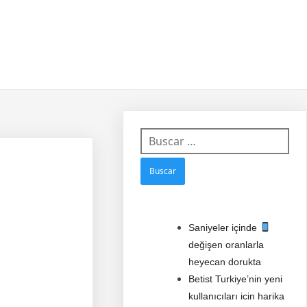
Entradas recientes
Saniyeler içinde
değişen oranlarla
heyecan dorukta
Betist Turkiye’nin yeni
kullanıcıları icin harika