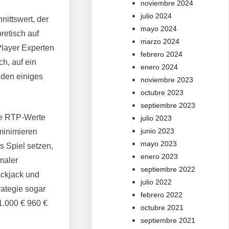
noviembre 2024
julio 2024
nittswert, der
mayo 2024
retisch auf
marzo 2024
Player Experten
febrero 2024
ch, auf ein
enero 2024
nden einiges
noviembre 2023
octubre 2023
septiembre 2023
die RTP-Werte
julio 2023
junio 2023
 minimieren
mayo 2023
es Spiel setzen,
enero 2023
maler
septiembre 2022
ackjack und
julio 2022
rategie sogar
febrero 2022
1.000 € 960 €
octubre 2021
septiembre 2021