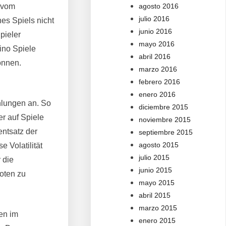
d vom
agosto 2016
julio 2016
nes Spiels nicht
junio 2016
pieler
mayo 2016
sino Spiele
abril 2016
önnen.
marzo 2016
febrero 2016
enero 2016
hlungen an. So
diciembre 2015
er auf Spiele
noviembre 2015
entsatz der
septiembre 2015
agosto 2015
 Volatilität
julio 2015
 die
junio 2015
oten zu
mayo 2015
abril 2015
marzo 2015
en im
enero 2015