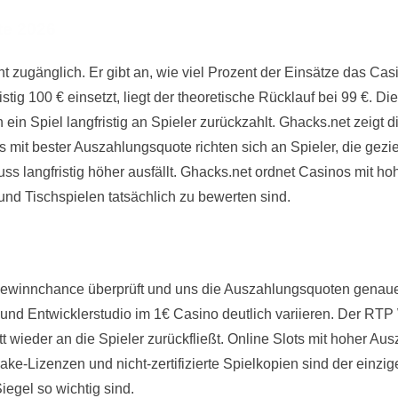
te 2026
ht zugänglich. Er gibt an, wie viel Prozent der Einsätze das Casi
tig 100 € einsetzt, liegt der theoretische Rücklauf bei 99 €. Die
ein Spiel langfristig an Spieler zurückzahlt. Ghacks.net zeigt d
it bester Auszahlungsquote richten sich an Spieler, die gezie
s langfristig höher ausfällt. Ghacks.net ordnet Casinos mit ho
nd Tischspielen tatsächlich zu bewerten sind.
 Gewinnchance überprüft und uns die Auszahlungsquoten genau
und Entwicklerstudio im 1€ Casino deutlich variieren. Der RTP
tt wieder an die Spieler zurückfließt. Online Slots mit hoher A
ke-Lizenzen und nicht-zertifizierte Spielkopien sind der einzige
gel so wichtig sind.