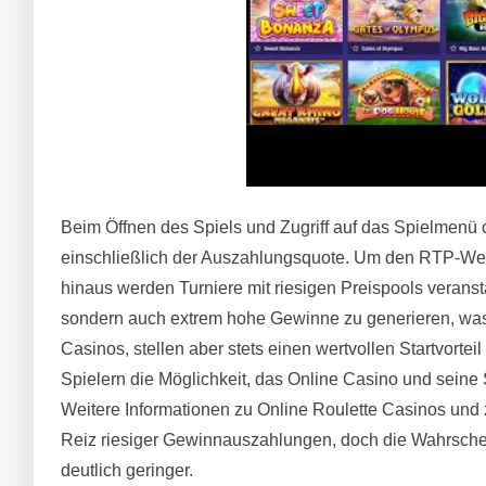
Beim Öffnen des Spiels und Zugriff auf das Spielmenü o
einschließlich der Auszahlungsquote. Um den RTP-Wert zu
hinaus werden Turniere mit riesigen Preispools veransta
sondern auch extrem hohe Gewinne zu generieren, was 
Casinos, stellen aber stets einen wertvollen Startvort
Spielern die Möglichkeit, das Online Casino und seine 
Weitere Informationen zu Online Roulette Casinos und zu
Reiz riesiger Gewinnauszahlungen, doch die Wahrschein
deutlich geringer.