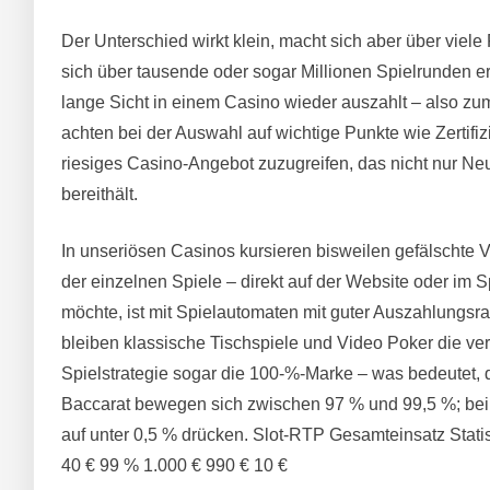
Der Unterschied wirkt klein, macht sich aber über viele 
sich über tausende oder sogar Millionen Spielrunden ergi
lange Sicht in einem Casino wieder auszahlt – also zu
achten bei der Auswahl auf wichtige Punkte wie Zertifiz
riesiges Casino-Angebot zuzugreifen, das nicht nur N
bereithält.
In unseriösen Casinos kursieren bisweilen gefälschte V
der einzelnen Spiele – direkt auf der Website oder im S
möchte, ist mit Spielautomaten mit guter Auszahlungsrate
bleiben klassische Tischspiele und Video Poker die ver
Spielstrategie sogar die 100-%-Marke – was bedeutet, d
Baccarat bewegen sich zwischen 97 % und 99,5 %; beim B
auf unter 0,5 % drücken. Slot-RTP Gesamteinsatz Stati
40 € 99 % 1.000 € 990 € 10 €