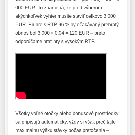
000 EUR. To znamená, že pred výberom
akýchkoľvek výhier musíte staviť celkovo 3 000
EUR. Pri hre s RTP 96 % by očakávaný prehratý
obnos bol 3 000 × 0,04 = 120 EUR – preto
odporúčame hrať hry s vysokým RTP.
Všetky voľné otočky alebo bonusové prostriedky
sa pripisujú automaticky, vždy si však prečítajte
maximálnu výšku stávky počas pretočenia –