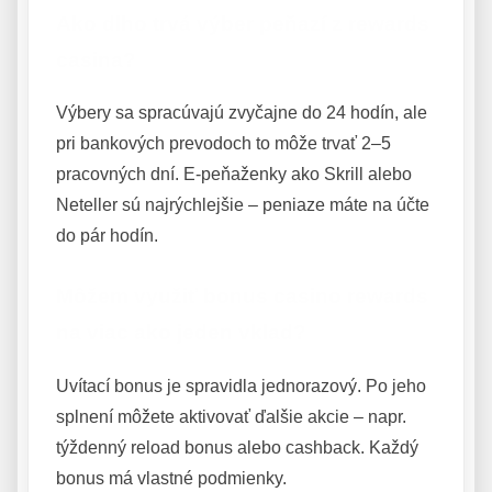
Ako dlho trvá výber peňazí z rewards
casina?
Výbery sa spracúvajú zvyčajne do 24 hodín, ale
pri bankových prevodoch to môže trvať 2–5
pracovných dní. E‑peňaženky ako Skrill alebo
Neteller sú najrýchlejšie – peniaze máte na účte
do pár hodín.
Môžem využiť bonus casino rewards
na viac ako jeden vklad?
Uvítací bonus je spravidla jednorazový. Po jeho
splnení môžete aktivovať ďalšie akcie – napr.
týždenný reload bonus alebo cashback. Každý
bonus má vlastné podmienky.