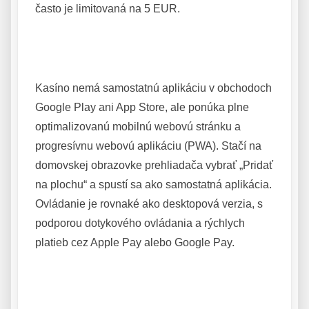
často je limitovaná na 5 EUR.
Mobile Experience
Kasíno nemá samostatnú aplikáciu v obchodoch
Google Play ani App Store, ale ponúka plne
optimalizovanú mobilnú webovú stránku a
progresívnu webovú aplikáciu (PWA). Stačí na
domovskej obrazovke prehliadača vybrať „Pridať
na plochu“ a spustí sa ako samostatná aplikácia.
Ovládanie je rovnaké ako desktopová verzia, s
podporou dotykového ovládania a rýchlych
platieb cez Apple Pay alebo Google Pay.
Common Questions