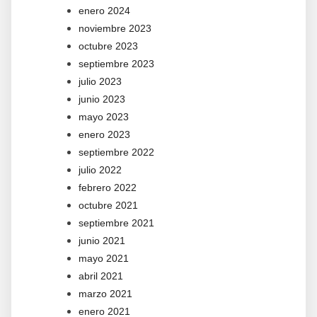
enero 2024
noviembre 2023
octubre 2023
septiembre 2023
julio 2023
junio 2023
mayo 2023
enero 2023
septiembre 2022
julio 2022
febrero 2022
octubre 2021
septiembre 2021
junio 2021
mayo 2021
abril 2021
marzo 2021
enero 2021