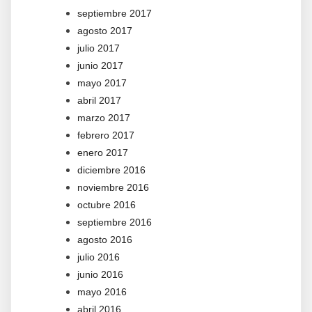
septiembre 2017
agosto 2017
julio 2017
junio 2017
mayo 2017
abril 2017
marzo 2017
febrero 2017
enero 2017
diciembre 2016
noviembre 2016
octubre 2016
septiembre 2016
agosto 2016
julio 2016
junio 2016
mayo 2016
abril 2016