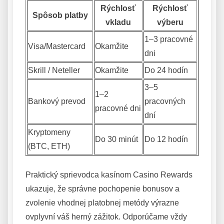
Rýchlosť
Rýchlosť
Spôsob platby
vkladu
výberu
1–3 pracovné
Visa/Mastercard
Okamžite
dni
Skrill / Neteller
Okamžite
Do 24 hodín
3–5
1–2
Bankový prevod
pracovných
pracovné dni
dní
Kryptomeny
Do 30 minút
Do 12 hodín
(BTC, ETH)
Praktický sprievodca kasínom Casino Rewards
ukazuje, že správne pochopenie bonusov a
zvolenie vhodnej platobnej metódy výrazne
ovplyvní váš herný zážitok. Odporúčame vždy