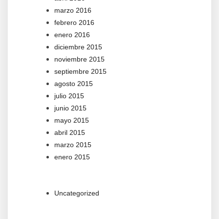
marzo 2016
febrero 2016
enero 2016
diciembre 2015
noviembre 2015
septiembre 2015
agosto 2015
julio 2015
junio 2015
mayo 2015
abril 2015
marzo 2015
enero 2015
Categorías
Uncategorized
Meta