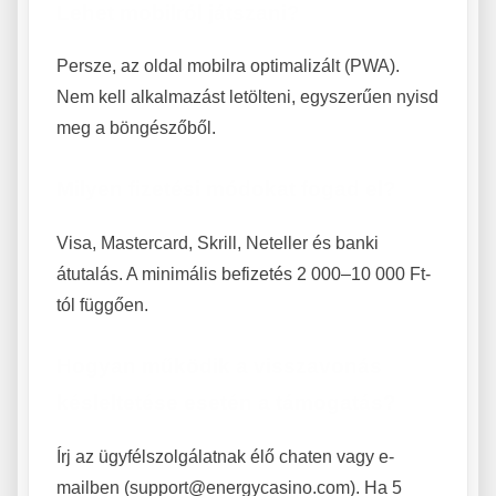
Lehet mobilról játszani?
Persze, az oldal mobilra optimalizált (PWA).
Nem kell alkalmazást letölteni, egyszerűen nyisd
meg a böngészőből.
Milyen fizetési módokat fogad el?
Visa, Mastercard, Skrill, Neteller és banki
átutalás. A minimális befizetés 2 000–10 000 Ft-
tól függően.
Hogyan működik a visszavonás
késleltetése esetén a támogatás?
Írj az ügyfélszolgálatnak élő chaten vagy e-
mailben (support@energycasino.com). Ha 5