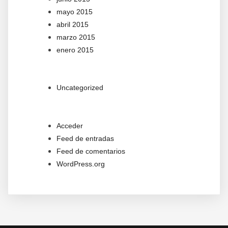
mayo 2015
abril 2015
marzo 2015
enero 2015
Categorías
Uncategorized
Meta
Acceder
Feed de entradas
Feed de comentarios
WordPress.org