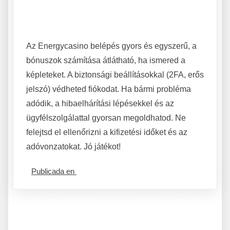
Összegzés
Az Energycasino belépés gyors és egyszerű, a
bónuszok számítása átlátható, ha ismered a
képleteket. A biztonsági beállításokkal (2FA, erős
jelszó) védheted fiókodat. Ha bármi probléma
adódik, a hibaelhárítási lépésekkel és az
ügyfélszolgálattal gyorsan megoldhatod. Ne
felejtsd el ellenőrizni a kifizetési időket és az
adóvonzatokat. Jó játékot!
Publicada en
Uncategorized
Anterior:
Complete Joo
Siguiente:
My anime
Casino Login Guide – Step-
reaction show on Mixcloud
by-Step and Bonus Math