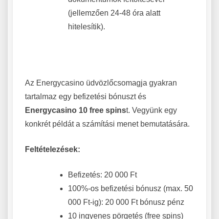
(jellemzően 24-48 óra alatt
hitelesítik).
Bónuszmatematika
Az Energycasino üdvözlőcsomagja gyakran
tartalmaz egy befizetési bónuszt és
Energycasino 10 free spins
t. Vegyünk egy
konkrét példát a számítási menet bemutatására.
Feltételezések:
Befizetés: 20 000 Ft
100%-os befizetési bónusz (max. 50
000 Ft-ig): 20 000 Ft bónusz pénz
10 ingyenes pörgetés (free spins)