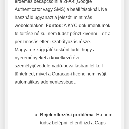
érdemes bekapcsolni a 2FA-t (Google
Authenticator vagy SMS) a beállításoknál. Ne
használd ugyanazt a jelszót, mint más
weboldalakon.
Fontos:
A KYC-dokumentumok
feltöltése nélkül nem tudsz pénzt kivenni – ez a
pénzmosás elleni szabályozás része.
Magyarországi játékosként tudd, hogy a
nyereményeket a következő évi
személyijövedelemadó-bevallásban fel kell
tüntetned, mivel a Curacao-i licenc nem nyújt
automatikus adómentességet.
Gyakori hibák elhárítása
Bejelentkezési probléma:
Ha nem
tudsz belépni, ellenőrizd a Caps