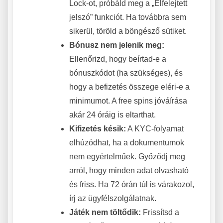
Lock-ot, próbáld meg a „Elfelejtett
jelszó” funkciót. Ha továbbra sem
sikerül, töröld a böngésző sütiket.
Bónusz nem jelenik meg:
Ellenőrizd, hogy beírtad-e a
bónuszkódot (ha szükséges), és
hogy a befizetés összege eléri-e a
minimumot. A free spins jóváírása
akár 24 óráig is eltarthat.
Kifizetés késik:
A KYC-folyamat
elhúzódhat, ha a dokumentumok
nem egyértelműek. Győződj meg
arról, hogy minden adat olvasható
és friss. Ha 72 órán túl is várakozol,
írj az ügyfélszolgálatnak.
Játék nem töltődik:
Frissítsd a