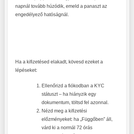
napnál tovább húzódik, emeld a panaszt az
engedélyező hatóságnál.
Extra tippek: Késleltetett
kifizetés kezelése
Ha a kifizetésed elakadt, kövesd ezeket a
lépéseket:
Ellenőrizd a fiókodban a KYC
státuszt – ha hiányzik egy
dokumentum, töltsd fel azonnal.
Nézd meg a kifizetési
előzményeket: ha „Függőben” áll,
várd ki a normál 72 órás