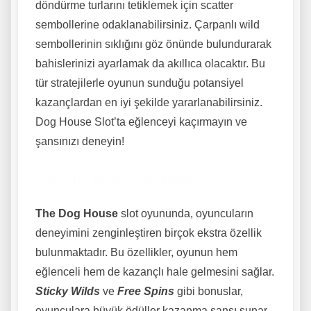
döndürme turlarını tetiklemek için scatter
sembollerine odaklanabilirsiniz. Çarpanlı wild
sembollerinin sıklığını göz önünde bulundurarak
bahislerinizi ayarlamak da akıllıca olacaktır. Bu
tür stratejilerle oyunun sunduğu potansiyel
kazançlardan en iyi şekilde yararlanabilirsiniz.
Dog House Slot’ta eğlenceyi kaçırmayın ve
şansınızı deneyin!
Oyun İçi Ekstra Özellikler
The Dog House
slot oyununda, oyuncuların
deneyimini zenginleştiren birçok ekstra özellik
bulunmaktadır. Bu özellikler, oyunun hem
eğlenceli hem de kazançlı hale gelmesini sağlar.
Sticky Wilds
ve
Free Spins
gibi bonuslar,
oyunculara büyük ödüller kazanma şansı sunar.