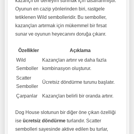
kazançlı bir deneyim sunmak için tasarlanmıştır.
Oyunun en cazip yönlerinden biri, rastgele
tetiklenen Wild sembolleridir. Bu semboller,
kazançları artırmak için mükemmel bir fırsat
sunar ve oyunun heyecanını doruğa çıkarır.
Özellikler
Açıklama
Wild
Kazançları artırır ve daha fazla
Semboller
kombinasyon oluşturur.
Scatter
Ücretsiz döndürme turunu başlatır.
Semboller
Çarpanlar
Kazançları belirli bir oranda artırır.
Dog House slotunun bir diğer öne çıkan özelliği
ise
ücretsiz döndürme
turlarıdır. Scatter
sembolleri sayesinde aktive edilen bu turlar,