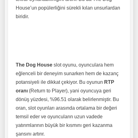
House’un popülerliğini sürekli kılan unsurlardan
biridir.
RTP Oranları ve Maksimum
Kazançlar
The Dog House
slot oyunu, oyunculara hem
eğlenceli bir deneyim sunarken hem de kazanç
potansiyeli ile dikkat çekiyor. Bu oyunun
RTP
oranı
(Return to Player), yani oyuncuya geri
dönüş yüzdesi, %96.51 olarak belirlenmiştir. Bu
oran, slot oyunları arasında ortalama bir değeri
temsil eder ve oyuncuların uzun vadede
yatırımlarının büyük bir kısmını geri kazanma
şansını artırır.