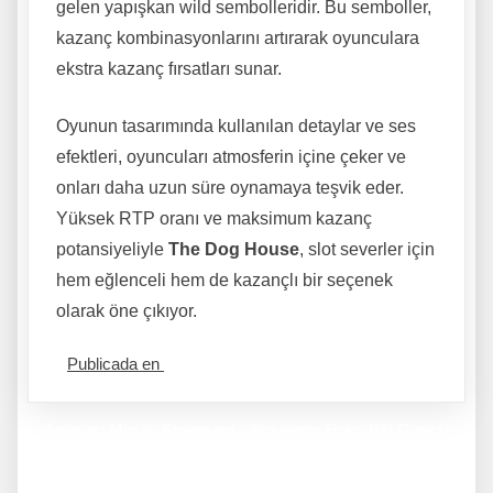
gelen yapışkan wild sembolleridir. Bu semboller,
kazanç kombinasyonlarını artırarak oyunculara
ekstra kazanç fırsatları sunar.
Oyunun tasarımında kullanılan detaylar ve ses
efektleri, oyuncuları atmosferin içine çeker ve
onları daha uzun süre oynamaya teşvik eder.
Yüksek RTP oranı ve maksimum kazanç
potansiyeliyle
The Dog House
, slot severler için
hem eğlenceli hem de kazançlı bir seçenek
olarak öne çıkıyor.
Publicada en
Uncategorized
Anterior:
Musik, Spannung
Siguiente:
Roku Bet Guncel
und Gewinne: Wie das
Giris ile Turkiye’de Guvenli
Soundtrack‑Erlebnis bei
Bahis
Lemon Casino dein