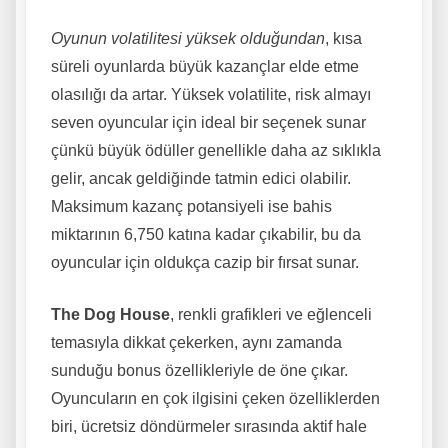
Oyunun volatilitesi yüksek olduğundan
, kısa
süreli oyunlarda büyük kazançlar elde etme
olasılığı da artar. Yüksek volatilite, risk almayı
seven oyuncular için ideal bir seçenek sunar
çünkü büyük ödüller genellikle daha az sıklıkla
gelir, ancak geldiğinde tatmin edici olabilir.
Maksimum kazanç potansiyeli ise bahis
miktarının 6,750 katına kadar çıkabilir, bu da
oyuncular için oldukça cazip bir fırsat sunar.
The Dog House
, renkli grafikleri ve eğlenceli
temasıyla dikkat çekerken, aynı zamanda
sunduğu bonus özellikleriyle de öne çıkar.
Oyuncuların en çok ilgisini çeken özelliklerden
biri, ücretsiz döndürmeler sırasında aktif hale