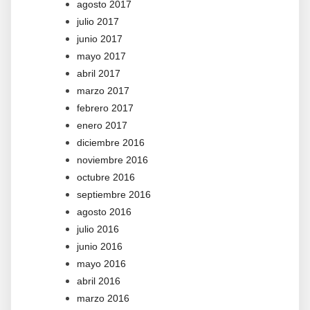
agosto 2017
julio 2017
junio 2017
mayo 2017
abril 2017
marzo 2017
febrero 2017
enero 2017
diciembre 2016
noviembre 2016
octubre 2016
septiembre 2016
agosto 2016
julio 2016
junio 2016
mayo 2016
abril 2016
marzo 2016