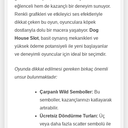
eğlenceli hem de kazançlı bir deneyim sunuyor.
Renkli grafikleri ve etkileyici ses efektleriyle
dikkat çeken bu oyun, oyunculara köpek
dostlarıyla dolu bir macera yaşatıyor.
Dog
House Slot
, basit oynanış mekanikleri ve
yüksek ödeme potansiyeli ile yeni başlayanlar
ve deneyimli oyuncular için ideal bir seçimdir.
Oyunda dikkat edilmesi gereken birkaç önemli
unsur bulunmaktadır:
Çarpanlı Wild Semboller:
Bu
semboller, kazançlarınızı katlayarak
artırabilir.
Ücretsiz Döndürme Turları:
Üç
veya daha fazla scatter sembolü ile