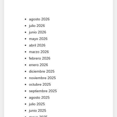
Comentarios recientes
Archivos
agosto 2026
julio 2026
junio 2026
mayo 2026
abril 2026
marzo 2026
febrero 2026
enero 2026
diciembre 2025
noviembre 2025
octubre 2025
septiembre 2025
agosto 2025
julio 2025
junio 2025