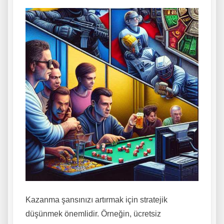
Kazanma şansınızı artırmak için stratejik
düşünmek önemlidir. Örneğin, ücretsiz