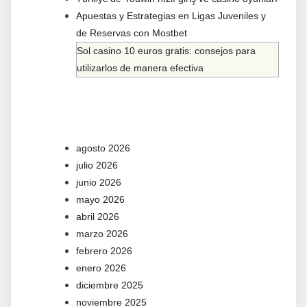
Apuestas y Estrategias en Ligas Juveniles y
de Reservas con Mostbet
Sol casino 10 euros gratis: consejos para
utilizarlos de manera efectiva
Comentarios recientes
Archivos
agosto 2026
julio 2026
junio 2026
mayo 2026
abril 2026
marzo 2026
febrero 2026
enero 2026
diciembre 2025
noviembre 2025