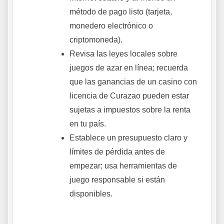
método de pago listo (tarjeta,
monedero electrónico o
criptomoneda).
Revisa las leyes locales sobre
juegos de azar en línea; recuerda
que las ganancias de un casino con
licencia de Curazao pueden estar
sujetas a impuestos sobre la renta
en tu país.
Establece un presupuesto claro y
límites de pérdida antes de
empezar; usa herramientas de
juego responsable si están
disponibles.
Account Setup