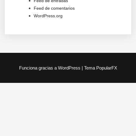
Feed de entradas
Feed de comentarios
WordPress.org
Funciona gracias a WordPress
|
Tema PopularFX