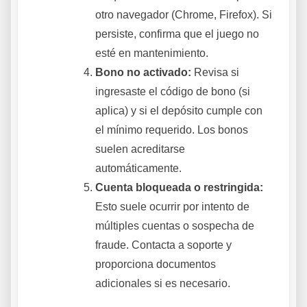
otro navegador (Chrome, Firefox). Si
persiste, confirma que el juego no
esté en mantenimiento.
Bono no activado:
Revisa si
ingresaste el código de bono (si
aplica) y si el depósito cumple con
el mínimo requerido. Los bonos
suelen acreditarse
automáticamente.
Cuenta bloqueada o restringida:
Esto suele ocurrir por intento de
múltiples cuentas o sospecha de
fraude. Contacta a soporte y
proporciona documentos
adicionales si es necesario.