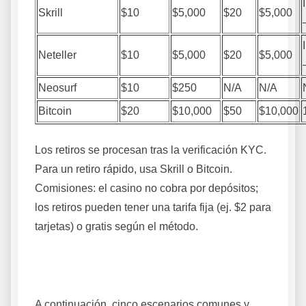
Skrill
$10
$5,000
$20
$5,000
Neteller
$10
$5,000
$20
$5,000
Neosurf
$10
$250
N/A
N/A
Bitcoin
$20
$10,000
$50
$10,000
Los retiros se procesan tras la verificación KYC.
Para un retiro rápido, usa Skrill o Bitcoin.
Comisiones: el casino no cobra por depósitos;
los retiros pueden tener una tarifa fija (ej. $2 para
tarjetas) o gratis según el método.
When Things Go Wrong
A continuación, cinco escenarios comunes y