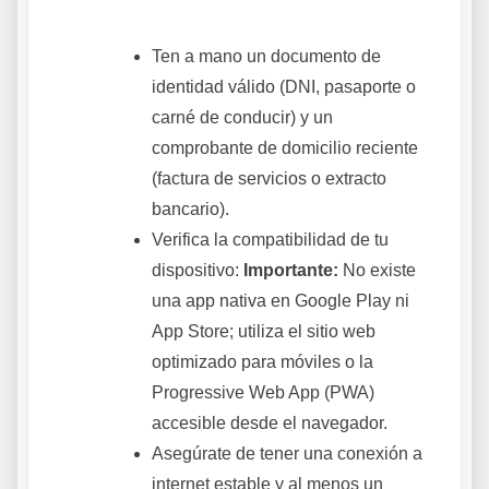
Ten a mano un documento de
identidad válido (DNI, pasaporte o
carné de conducir) y un
comprobante de domicilio reciente
(factura de servicios o extracto
bancario).
Verifica la compatibilidad de tu
dispositivo:
Importante:
No existe
una app nativa en Google Play ni
App Store; utiliza el sitio web
optimizado para móviles o la
Progressive Web App (PWA)
accesible desde el navegador.
Asegúrate de tener una conexión a
internet estable y al menos un