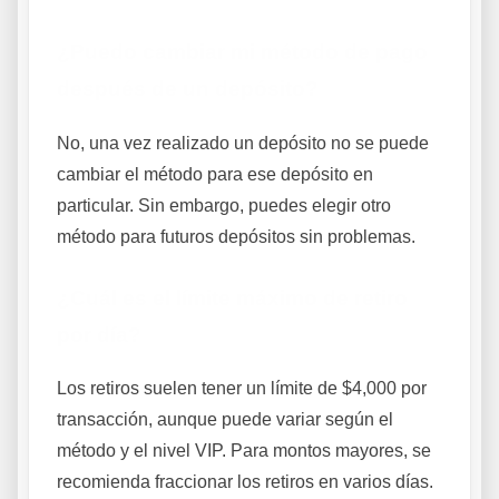
¿Puedo cambiar mi método de pago
después de un depósito?
No, una vez realizado un depósito no se puede
cambiar el método para ese depósito en
particular. Sin embargo, puedes elegir otro
método para futuros depósitos sin problemas.
¿Cuál es el límite máximo de retiro
por día?
Los retiros suelen tener un límite de $4,000 por
transacción, aunque puede variar según el
método y el nivel VIP. Para montos mayores, se
recomienda fraccionar los retiros en varios días.