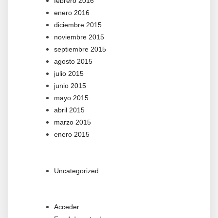
febrero 2016
enero 2016
diciembre 2015
noviembre 2015
septiembre 2015
agosto 2015
julio 2015
junio 2015
mayo 2015
abril 2015
marzo 2015
enero 2015
Categorías
Uncategorized
Meta
Acceder