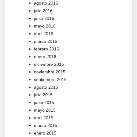
agosto 2016
julio 2016
junio 2016
mayo 2016
abril 2016
marzo 2016
febrero 2016
enero 2016
diciembre 2015
noviembre 2015
septiembre 2015
agosto 2015
julio 2015
junio 2015
mayo 2015
abril 2015
marzo 2015
enero 2015