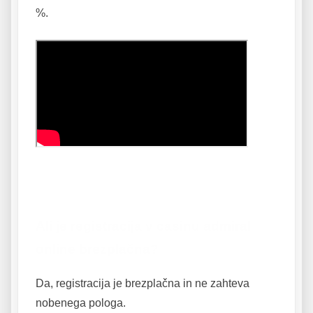
%.
Players Ask
Ali je registracija v casinu admiral
online brezplačna?
Da, registracija je brezplačna in ne zahteva
nobenega pologa.