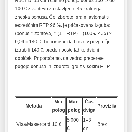
Recimo, da vam casino ponuja bonus 100 % do
100 € z zahtevo za stavljenje 35-kratnega
zneska bonusa. Če izberete igralni avtomat s
teoretičnim RTP 96 %, je pričakovana izguba:
(bonus × zahteva) × (1 – RTP) = (100 € × 35) ×
0,04 = 140 €. To pomeni, da boste v povprečju
izgubili 140 €, preden boste lahko dvignili
dobiček. Priporočamo, da vedno preberete
pogoje bonusa in izberete igre z visokim RTP.
Payment Methods
Min.
Max.
Čas
Metoda
Provizija
polog
polog
dviga
5.000
1–3
Visa/Mastercard
10 €
Brez
€
dni