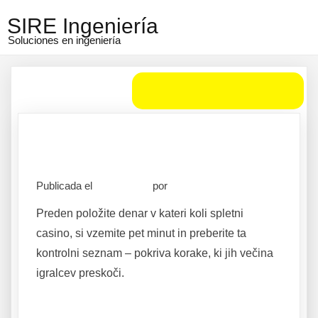
SIRE Ingeniería
Soluciones en ingeniería
Priročnik za igranje v
Casinu Admiral – koraki
in nasveti
Publicada el
julio 8, 2016
por
Luis Mier
Preden položite denar v kateri koli spletni
casino, si vzemite pet minut in preberite ta
kontrolni seznam – pokriva korake, ki jih večina
igralcev preskoči.
Prerequisites