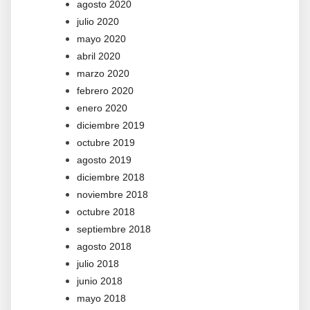
agosto 2020
julio 2020
mayo 2020
abril 2020
marzo 2020
febrero 2020
enero 2020
diciembre 2019
octubre 2019
agosto 2019
diciembre 2018
noviembre 2018
octubre 2018
septiembre 2018
agosto 2018
julio 2018
junio 2018
mayo 2018