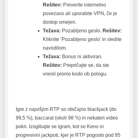
Rešitev:
Preverite internetno
povezavo ali uporabite VPN, če je
dostop omejen.
Težava:
Pozabljeno geslo.
Rešitev:
Kliknite ‘Pozabljeno geslo’ in sledite
navodilom.
Težava:
Bonus ni aktiviran.
Rešitev:
Prepričajte se, da ste
vnesli promo kodo ob pologu.
Worth Knowing
Igre z najvišjim RTP so običajno blackjack (do
99,5 %), baccarat (okoli 98 %) in nekateri video
pokri. Izogibajte se igram, kot so Keno in
progresivni jackpoti, kjer je RTP pogosto pod 95