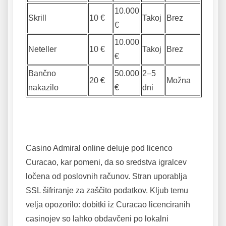
10.000
Skrill
10 €
Takoj
Brez
€
10.000
Neteller
10 €
Takoj
Brez
€
Bančno
50.000
2–5
20 €
Možna
nakazilo
€
dni
Is It Safe?
Casino Admiral online deluje pod licenco
Curacao, kar pomeni, da so sredstva igralcev
ločena od poslovnih računov. Stran uporablja
SSL šifriranje za zaščito podatkov. Kljub temu
velja opozorilo: dobitki iz Curacao licenciranih
casinojev so lahko obdavčeni po lokalni