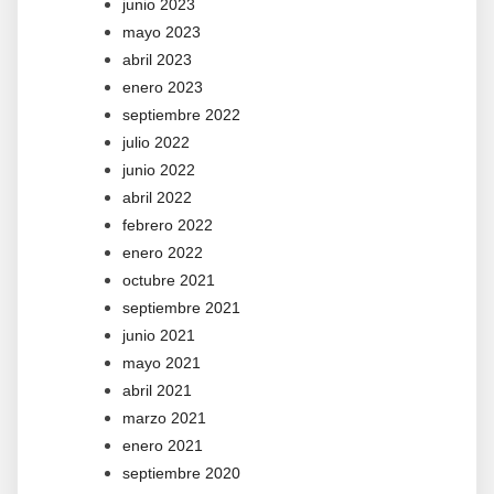
junio 2023
mayo 2023
abril 2023
enero 2023
septiembre 2022
julio 2022
junio 2022
abril 2022
febrero 2022
enero 2022
octubre 2021
septiembre 2021
junio 2021
mayo 2021
abril 2021
marzo 2021
enero 2021
septiembre 2020