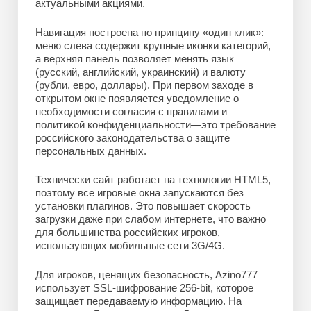
актуальными акциями.
Навигация построена по принципу «один клик»:
меню слева содержит крупные иконки категорий,
а верхняя панель позволяет менять язык
(русский, английский, украинский) и валюту
(рубли, евро, доллары). При первом заходе в
открытом окне появляется уведомление о
необходимости согласия с правилами и
политикой конфиденциальности—это требование
российского законодательства о защите
персональных данных.
Технически сайт работает на технологии HTML5,
поэтому все игровые окна запускаются без
установки плагинов. Это повышает скорость
загрузки даже при слабом интернете, что важно
для большинства российских игроков,
использующих мобильные сети 3G/4G.
Для игроков, ценящих безопасность, Azino777
использует SSL‑шифрование 256‑bit, которое
защищает передаваемую информацию. На