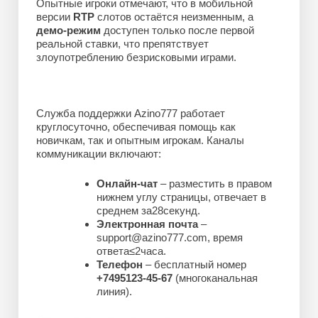
Опытные игроки отмечают, что в мобильной
версии
RTP
слотов остаётся неизменным, а
демо‑режим
доступен только после первой
реальной ставки, что препятствует
злоупотреблению безрисковыми играми.
Техподдержка
Служба поддержки Azino777 работает
круглосуточно, обеспечивая помощь как
новичкам, так и опытным игрокам. Каналы
коммуникации включают:
Онлайн‑чат
– разместить в правом
нижнем углу страницы, отвечает в
среднем за28секунд.
Электронная почта
–
support@azino777.com, время
ответа≤2часа.
Телефон
– бесплатный номер
+7495123‑45‑67
(многоканальная
линия).