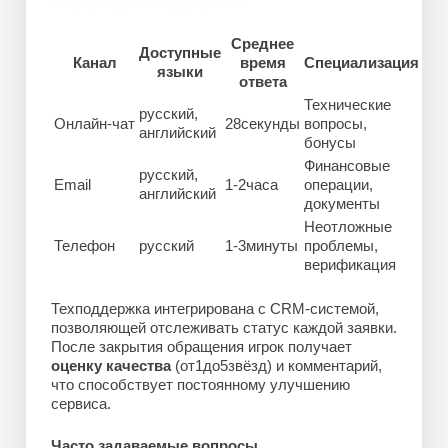
Структура поддержки
Среднее
Доступные
Канал
время
Специализация
языки
ответа
Технические
русский,
Онлайн‑чат
28секунды
вопросы,
английский
бонусы
Финансовые
русский,
Email
1‑2часа
операции,
английский
документы
Неотложные
Телефон
русский
1‑3минуты
проблемы,
верификация
Техподдержка интегрирована с CRM‑системой,
позволяющей отслеживать статус каждой заявки.
После закрытия обращения игрок получает
оценку качества
(от1до5звёзд) и комментарий,
что способствует постоянному улучшению
сервиса.
Часто задаваемые вопросы