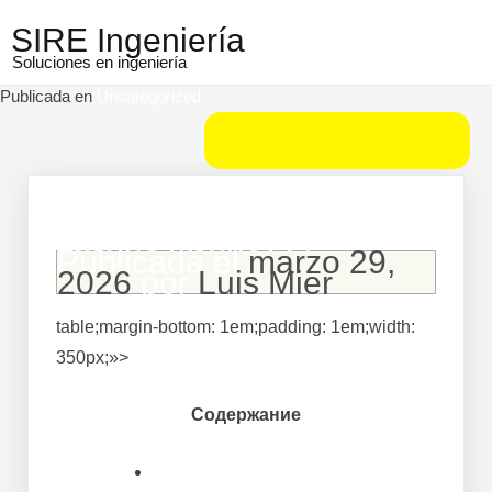
SIRE Ingeniería
Soluciones en ingeniería
Publicada en
Uncategorized
Официальный сайт
казино Азино777
Publicada el
marzo 29,
2026
por
Luis Mier
table;margin-bottom: 1em;padding: 1em;width:
350px;»>
Содержание
Обзор официального сайта Azino