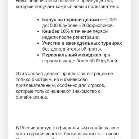
Ниже перечислены основные преимущества,
которые получает каждый новый пользователь:
Бонус на первый депозит
—125%
до150000рублей +200фриспинов.
Кешбэк 10%
в течение первой
недели после регистрации.
Участие в еженедельных турнирах
без дополнительной платы.
Персональный менеджер
при
первом выводе более50000рублей.
Эти условия делают процесс регистрации не
только быстрым, но и финансово
привлекательным, особенно для игроков,
которые только начинают знакомство с
онлайн‑казино.
Официальное зеркало
Azino777
В России доступ к официальным онлайн‑казино
часто ограничивается блокировками со стороны