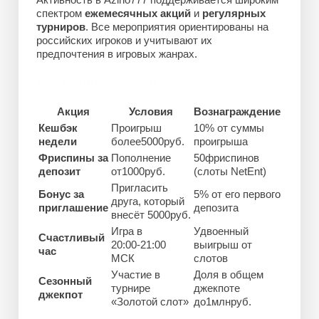
спектром
ежемесячных акций
и
регулярных
турниров
. Все мероприятия ориентированы на
российских игроков и учитывают их
предпочтения в игровых жанрах.
Постоянные акции
Акция
Условия
Вознаграждение
Кешбэк
Проигрыш
10% от суммы
недели
более5000руб.
проигрыша
Фриспины за
Пополнение
50фриспинов
депозит
от1000руб.
(слоты NetEnt)
Пригласить
Бонус за
5% от его первого
друга, который
приглашение
депозита
внесёт 5000руб.
Игра в
Удвоенный
Счастливый
20:00‑21:00
выигрыш от
час
МСК
слотов
Участие в
Доля в общем
Сезонный
турнире
джекпоте
джекпот
«Золотой слот»
до1млнруб.