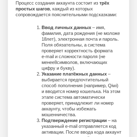
Процесс создания аккаунта состоит из
трёх
простых шагов
, каждый из которых
сопровождается пояснительными подсказками:
Ввод личных данных
– имя,
фамилия, дата рождения (не моложе
18лет), электронная почта и пароль.
Поля обязательны, а система
проверяет корректность формата
e‑mail и сложности пароля (не
менее8символов, включающих
цифру и букву).
Указание платёжных данных
–
выбирается предпочтительный
способ пополнения (например, Qiwi)
и вводится номер кошелька. На этом
этапе система автоматически
проверяет, принадлежит ли номер
аккаунту, чтобы избежать
мошенничества.
Подтверждение регистрации
– на
указанный e‑mail отправляется код
активации. После ввода кода аккаунт