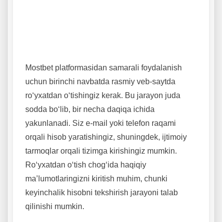
Mostbet’da ro‘yxatdan o‘tish
va hisobni to‘ldirish
Mostbet platformasidan samarali foydalanish
uchun birinchi navbatda rasmiy veb-saytda
ro‘yxatdan o‘tishingiz kerak. Bu jarayon juda
sodda bo‘lib, bir necha daqiqa ichida
yakunlanadi. Siz e-mail yoki telefon raqami
orqali hisob yaratishingiz, shuningdek, ijtimoiy
tarmoqlar orqali tizimga kirishingiz mumkin.
Ro‘yxatdan o‘tish chog‘ida haqiqiy
ma’lumotlaringizni kiritish muhim, chunki
keyinchalik hisobni tekshirish jarayoni talab
qilinishi mumkin.