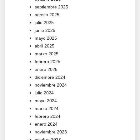
septiembre 2025
agosto 2025
julio 2025
junio 2025
mayo 2025
abril 2025
marzo 2025
febrero 2025
enero 2025
diciembre 2024
noviembre 2024
julio 2024
mayo 2024
marzo 2024
febrero 2024
enero 2024
noviembre 2023
octubre 2023