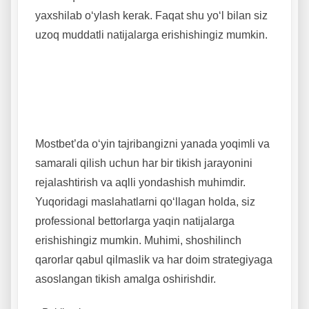
yaxshilab o‘ylash kerak. Faqat shu yo‘l bilan siz
uzoq muddatli natijalarga erishishingiz mumkin.
Foydali tikish odatlarini
shakllantirish
Mostbet’da o‘yin tajribangizni yanada yoqimli va
samarali qilish uchun har bir tikish jarayonini
rejalashtirish va aqlli yondashish muhimdir.
Yuqoridagi maslahatlarni qo‘llagan holda, siz
professional bettorlarga yaqin natijalarga
erishishingiz mumkin. Muhimi, shoshilinch
qarorlar qabul qilmaslik va har doim strategiyaga
asoslangan tikish amalga oshirishdir.