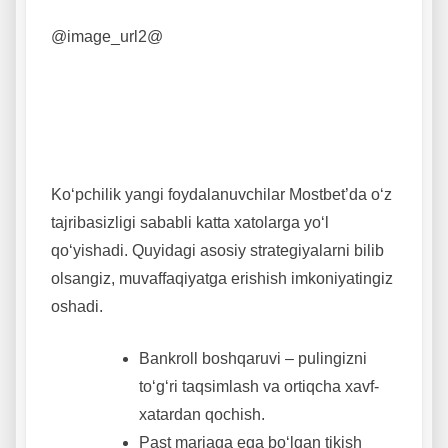
@image_url2@
Yangi foydalanuvchilar uchun
asosiy tikish strategiyalari
Ko‘pchilik yangi foydalanuvchilar Mostbet’da o‘z
tajribasizligi sababli katta xatolarga yo‘l
qo‘yishadi. Quyidagi asosiy strategiyalarni bilib
olsangiz, muvaffaqiyatga erishish imkoniyatingiz
oshadi.
Bankroll boshqaruvi – pulingizni
to‘g‘ri taqsimlash va ortiqcha xavf-
xatardan qochish.
Past marjaga ega bo‘lgan tikish