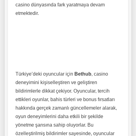
casino dünyasında fark yaratmaya devam
etmektedir.
Türkiye’deki Oyunculara
Özgü Bildirimler Bethub
Aracılığıyla
Türkiye’deki oyuncular için
Bethub
, casino
deneyimini kişiselleştiren ve geliştiren
bildirimlerle dikkat çekiyor. Oyuncular, tercih
ettikleri oyunlar, bahis türleri ve bonus fırsatları
hakkında gerçek zamanlı güncellemeler alarak,
oyun deneyimlerini daha etkili bir şekilde
yönetme şansına sahip oluyorlar. Bu
özelleştirilmiş bildirimler sayesinde, oyuncular