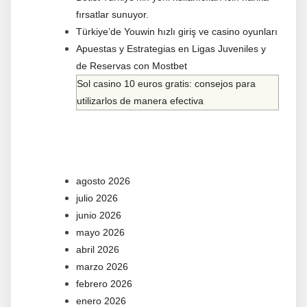
fırsatlar sunuyor.
Türkiye’de Youwin hızlı giriş ve casino oyunları
Apuestas y Estrategias en Ligas Juveniles y
de Reservas con Mostbet
Sol casino 10 euros gratis: consejos para
utilizarlos de manera efectiva
Comentarios recientes
Archivos
agosto 2026
julio 2026
junio 2026
mayo 2026
abril 2026
marzo 2026
febrero 2026
enero 2026