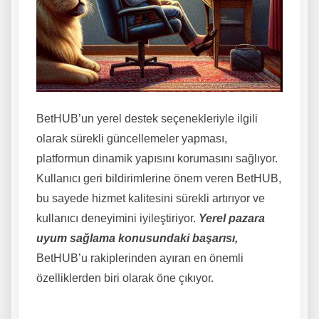
BetHUB’un yerel destek seçenekleriyle ilgili
olarak sürekli güncellemeler yapması,
platformun dinamik yapısını korumasını sağlıyor.
Kullanıcı geri bildirimlerine önem veren BetHUB,
bu sayede hizmet kalitesini sürekli artırıyor ve
kullanıcı deneyimini iyileştiriyor.
Yerel pazara
uyum sağlama konusundaki başarısı,
BetHUB’u rakiplerinden ayıran en önemli
özelliklerden biri olarak öne çıkıyor.