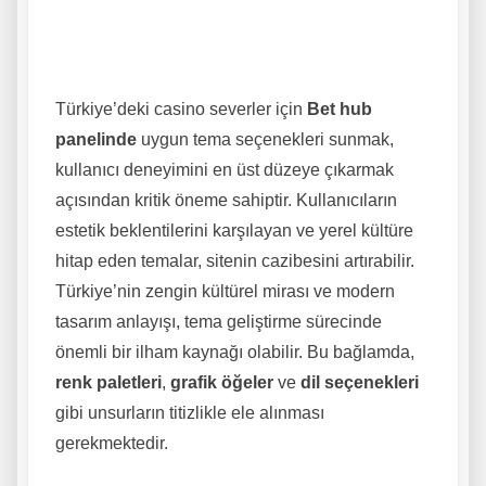
Bet hub Panelinde Türkiye’ye
Uygun Tema Seçenekleri
Türkiye’deki casino severler için
Bet hub
panelinde
uygun tema seçenekleri sunmak,
kullanıcı deneyimini en üst düzeye çıkarmak
açısından kritik öneme sahiptir. Kullanıcıların
estetik beklentilerini karşılayan ve yerel kültüre
hitap eden temalar, sitenin cazibesini artırabilir.
Türkiye’nin zengin kültürel mirası ve modern
tasarım anlayışı, tema geliştirme sürecinde
önemli bir ilham kaynağı olabilir. Bu bağlamda,
renk paletleri
,
grafik öğeler
ve
dil seçenekleri
gibi unsurların titizlikle ele alınması
gerekmektedir.