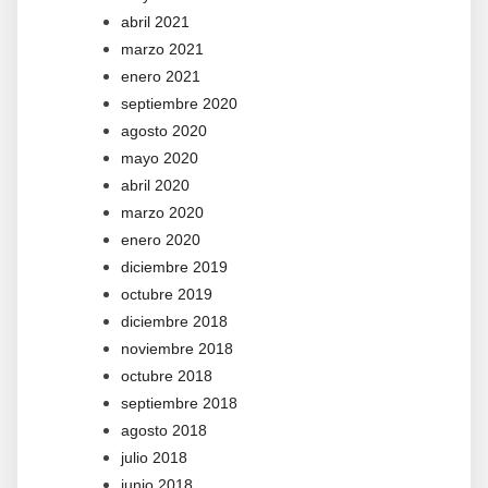
abril 2021
marzo 2021
enero 2021
septiembre 2020
agosto 2020
mayo 2020
abril 2020
marzo 2020
enero 2020
diciembre 2019
octubre 2019
diciembre 2018
noviembre 2018
octubre 2018
septiembre 2018
agosto 2018
julio 2018
junio 2018