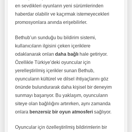
en sevdikleri oyunların yeni sürümlerinden
haberdar olabilir ve kaçırmak istemeyecekleri
promosyonlara anında erişebilirler.
Bethub’un sunduğu bu bildirim sistemi,
kullanıcıların ilgisini çeken içeriklere
odaklanarak onları
daha bağlı
hale getiriyor.
Özellikle Türkiye’deki oyuncular için
yerelleştirilmiş içerikler sunan Bethub,
oyuncuların kültürel ve dilsel ihtiyaçlarını göz
önünde bulundurarak daha kişisel bir deneyim
sunmayı başarıyor. Bu yaklaşım, oyuncuların
siteye olan bağlılığını artırırken, aynı zamanda
onlara
benzersiz bir oyun atmosferi
sağlıyor.
Oyuncular için özelleştirilmiş bildirimlerin bir