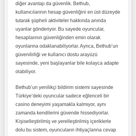
diğer avantajı da güvenlik. Bethub,
kullanıcılarının hesap güvenliğini en üst düzeyde
tutarak şüpheli aktiviteler hakkında anında
uyarılar gönderiyor. Bu sayede oyuncular,
hesaplarının güvenliğinden emin olarak
oyunlarına odaklanabiliyorlar. Ayrıca, Bethub’un
güvenilirliği ve kullanıcı dostu arayüzü
sayesinde, yeni başlayanlar bile kolayca adapte
olabiliyor.
Bethub’un yenilikçi bildirim sistemi sayesinde
Türkiye’deki oyuncular sadece eğlenceli bir
casino deneyimi yaşamakla kalmıyor, aynı
zamanda kendilerini güvende hissediyorlar.
Kişiselleştirilmiş ve yerelleştirilmiş içeriklerle
dolu bu sistem, oyuncuların ihtiyaçlarına cevap