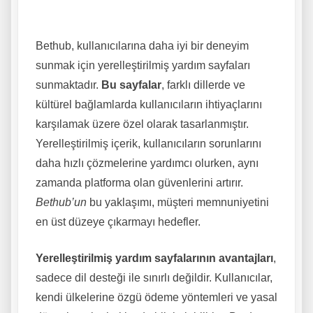
Sayfaları
Bethub, kullanıcılarına daha iyi bir deneyim
sunmak için yerelleştirilmiş yardım sayfaları
sunmaktadır.
Bu sayfalar
, farklı dillerde ve
kültürel bağlamlarda kullanıcıların ihtiyaçlarını
karşılamak üzere özel olarak tasarlanmıştır.
Yerelleştirilmiş içerik, kullanıcıların sorunlarını
daha hızlı çözmelerine yardımcı olurken, aynı
zamanda platforma olan güvenlerini artırır.
Bethub’un
bu yaklaşımı, müşteri memnuniyetini
en üst düzeye çıkarmayı hedefler.
Yerelleştirilmiş yardım sayfalarının avantajları
,
sadece dil desteği ile sınırlı değildir. Kullanıcılar,
kendi ülkelerine özgü ödeme yöntemleri ve yasal