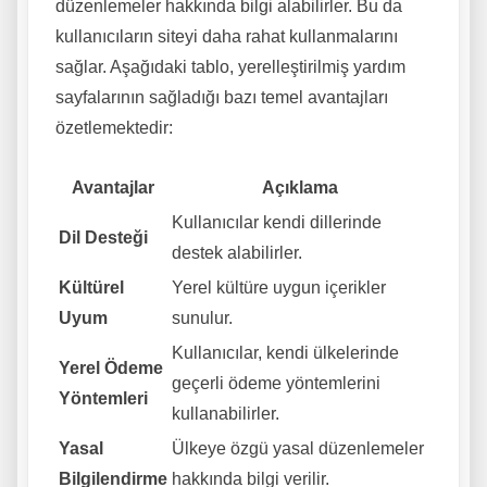
düzenlemeler hakkında bilgi alabilirler. Bu da
kullanıcıların siteyi daha rahat kullanmalarını
sağlar. Aşağıdaki tablo, yerelleştirilmiş yardım
sayfalarının sağladığı bazı temel avantajları
özetlemektedir:
Avantajlar
Açıklama
Kullanıcılar kendi dillerinde
Dil Desteği
destek alabilirler.
Kültürel
Yerel kültüre uygun içerikler
Uyum
sunulur.
Kullanıcılar, kendi ülkelerinde
Yerel Ödeme
geçerli ödeme yöntemlerini
Yöntemleri
kullanabilirler.
Yasal
Ülkeye özgü yasal düzenlemeler
Bilgilendirme
hakkında bilgi verilir.