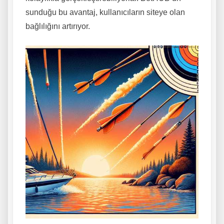
sunduğu bu avantaj, kullanıcıların siteye olan
bağlılığını artırıyor.