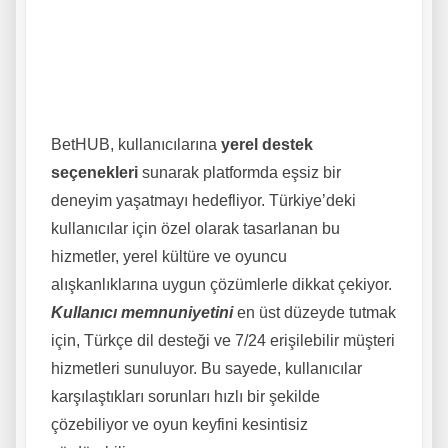
Yerel Destek Seçenekleri ile
BetHUB Platformu
BetHUB, kullanıcılarına
yerel destek
seçenekleri
sunarak platformda eşsiz bir
deneyim yaşatmayı hedefliyor. Türkiye’deki
kullanıcılar için özel olarak tasarlanan bu
hizmetler, yerel kültüre ve oyuncu
alışkanlıklarına uygun çözümlerle dikkat çekiyor.
Kullanıcı memnuniyetini
en üst düzeyde tutmak
için, Türkçe dil desteği ve 7/24 erişilebilir müşteri
hizmetleri sunuluyor. Bu sayede, kullanıcılar
karşılaştıkları sorunları hızlı bir şekilde
çözebiliyor ve oyun keyfini kesintisiz