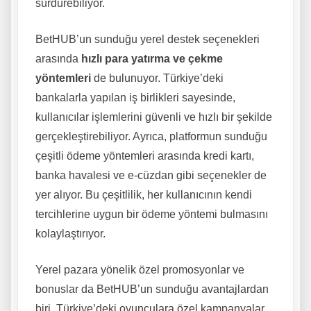
sürdürebiliyor.
BetHUB’un sunduğu yerel destek seçenekleri
arasında
hızlı para yatırma ve çekme
yöntemleri
de bulunuyor. Türkiye’deki
bankalarla yapılan iş birlikleri sayesinde,
kullanıcılar işlemlerini güvenli ve hızlı bir şekilde
gerçekleştirebiliyor. Ayrıca, platformun sunduğu
çeşitli ödeme yöntemleri arasında kredi kartı,
banka havalesi ve e-cüzdan gibi seçenekler de
yer alıyor. Bu çeşitlilik, her kullanıcının kendi
tercihlerine uygun bir ödeme yöntemi bulmasını
kolaylaştırıyor.
Yerel pazara yönelik özel promosyonlar ve
bonuslar da BetHUB’un sunduğu avantajlardan
biri. Türkiye’deki oyunculara özel kampanyalar