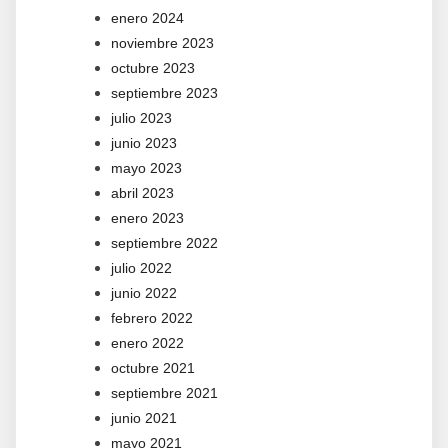
enero 2024
noviembre 2023
octubre 2023
septiembre 2023
julio 2023
junio 2023
mayo 2023
abril 2023
enero 2023
septiembre 2022
julio 2022
junio 2022
febrero 2022
enero 2022
octubre 2021
septiembre 2021
junio 2021
mayo 2021