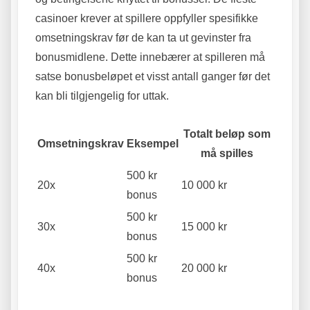
casinoer krever at spillere oppfyller spesifikke
omsetningskrav før de kan ta ut gevinster fra
bonusmidlene. Dette innebærer at spilleren må
satse bonusbeløpet et visst antall ganger før det
kan bli tilgjengelig for uttak.
Totalt beløp som
Omsetningskrav
Eksempel
må spilles
500 kr
20x
10 000 kr
bonus
500 kr
30x
15 000 kr
bonus
500 kr
40x
20 000 kr
bonus