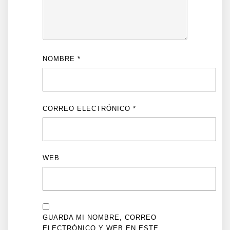
NOMBRE
*
CORREO ELECTRÓNICO
*
WEB
GUARDA MI NOMBRE, CORREO
ELECTRÓNICO Y WEB EN ESTE