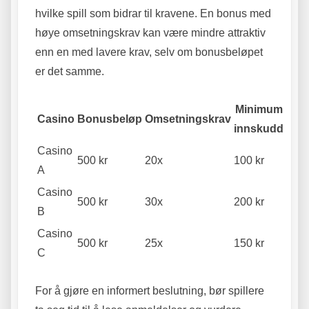
hvilke spill som bidrar til kravene. En bonus med
høye omsetningskrav kan være mindre attraktiv
enn en med lavere krav, selv om bonusbeløpet
er det samme.
Minimum
Casino
Bonusbeløp
Omsetningskrav
innskudd
Casino
500 kr
20x
100 kr
A
Casino
500 kr
30x
200 kr
B
Casino
500 kr
25x
150 kr
C
For å gjøre en informert beslutning, bør spillere