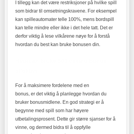
I tillegg kan det være restriksjoner på hvilke spill
som bidrar til omsetningskravene. For eksempel
kan spilleautomater telle 100%, mens bordspill
kan telle mindre eller ikke i det hele tatt. Det er
derfor viktig å lese vilkårene nøye for å forstå
hvordan du best kan bruke bonusen din.
Hvordan bruke 500 casino bonus
effektivt
For å maksimere fordelene med en
500 casino
bonus, er det viktig å planlegge hvordan du
bruker bonusmidlene. En god strategi er å
begynne med spill som har høyere
utbetalingsprosent. Dette gir større sjanser for å
vinne, og dermed bidra til å oppfylle