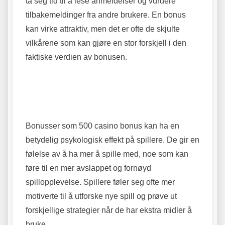
ta seg tid til å lese anmeldelser og vurdere
tilbakemeldinger fra andre brukere. En bonus
kan virke attraktiv, men det er ofte de skjulte
vilkårene som kan gjøre en stor forskjell i den
faktiske verdien av bonusen.
Den psykologiske effekten av
bonusser på spillere
Bonusser som 500 casino bonus kan ha en
betydelig psykologisk effekt på spillere. De gir en
følelse av å ha mer å spille med, noe som kan
føre til en mer avslappet og fornøyd
spillopplevelse. Spillere føler seg ofte mer
motiverte til å utforske nye spill og prøve ut
forskjellige strategier når de har ekstra midler å
bruke.