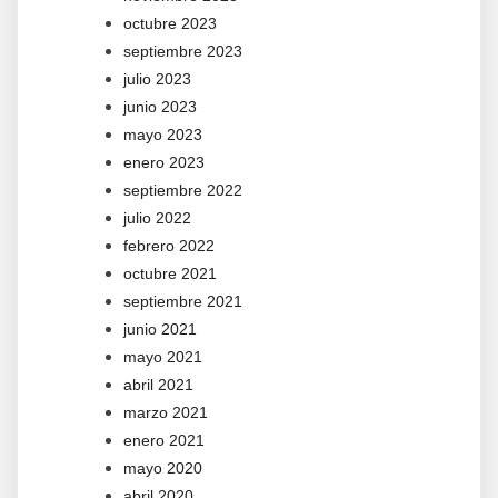
octubre 2023
septiembre 2023
julio 2023
junio 2023
mayo 2023
enero 2023
septiembre 2022
julio 2022
febrero 2022
octubre 2021
septiembre 2021
junio 2021
mayo 2021
abril 2021
marzo 2021
enero 2021
mayo 2020
abril 2020