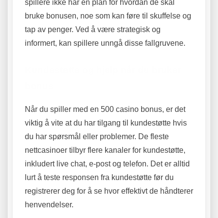
spillere ikke har en plan for hvordan de skal
bruke bonusen, noe som kan føre til skuffelse og
tap av penger. Ved å være strategisk og
informert, kan spillere unngå disse fallgruvene.
Kundestøtte og hjelp når du bruker
bonus
Når du spiller med en 500 casino bonus, er det
viktig å vite at du har tilgang til kundestøtte hvis
du har spørsmål eller problemer. De fleste
nettcasinoer tilbyr flere kanaler for kundestøtte,
inkludert live chat, e-post og telefon. Det er alltid
lurt å teste responsen fra kundestøtte før du
registrerer deg for å se hvor effektivt de håndterer
henvendelser.