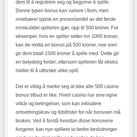
dem til å registrere seg og begynne å spille.
Denne typen bonus kan variere i form, men
innebærer typisk en prosentandel av det første
innskuddet spilleren gjør, opp til 500 kroner. For
eksempel, hvis en spiller setter inn 1000 kroner,
kan de motta en bonus på 500 kroner, noe som
gir dem totalt 1500 kroner å spille med. Dette gir
en betydelig fordel, ettersom spilleren får ekstra
midler til å utforske ulike spill.
Det er viktig å merke seg at ikke alle 500 casino
bonus tilbud er like. Hvert casino har sine egne
vilkår og betingelser, som kan inkludere
omsetningskrav og tidsfrister for når bonusen må
brukes. Ved å forstå hvordan disse bonusene
fungerer, kan nye spillere ta bedre beslutninger