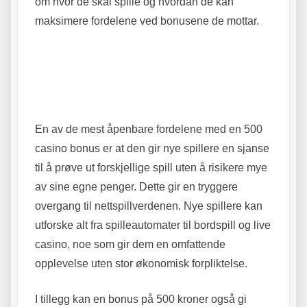
om hvor de skal spille og hvordan de kan
maksimere fordelene ved bonusene de mottar.
Fordelene ved å starte med en
500 casino bonus
En av de mest åpenbare fordelene med en 500
casino bonus er at den gir nye spillere en sjanse
til å prøve ut forskjellige spill uten å risikere mye
av sine egne penger. Dette gir en tryggere
overgang til nettspillverdenen. Nye spillere kan
utforske alt fra spilleautomater til bordspill og live
casino, noe som gir dem en omfattende
opplevelse uten stor økonomisk forpliktelse.
I tillegg kan en bonus på 500 kroner også gi