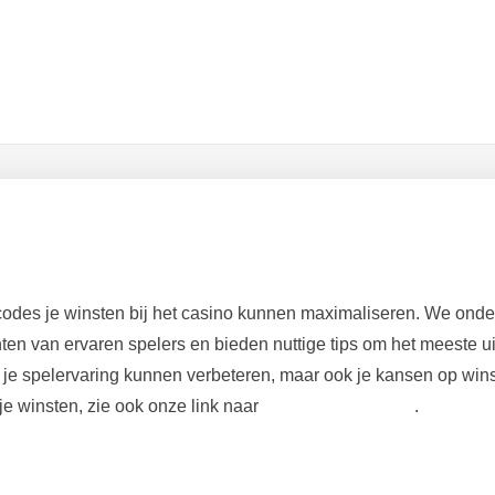
 winsten kunnen maximaliseren bi
 codes je winsten bij het casino kunnen maximaliseren. We ond
en van ervaren spelers en bieden nuttige tips om het meeste uit
n je spelervaring kunnen verbeteren, maar ook je kansen op win
je winsten, zie ook onze link naar
starzino withdrawal
.
ken ze?
o promo codes