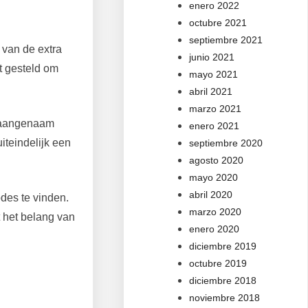
enero 2022
octubre 2021
septiembre 2021
 van de extra
junio 2021
t gesteld om
mayo 2021
abril 2021
marzo 2021
s aangenaam
enero 2021
iteindelijk een
septiembre 2020
agosto 2020
mayo 2020
abril 2020
des te vinden.
marzo 2020
t het belang van
enero 2020
diciembre 2019
octubre 2019
diciembre 2018
noviembre 2018