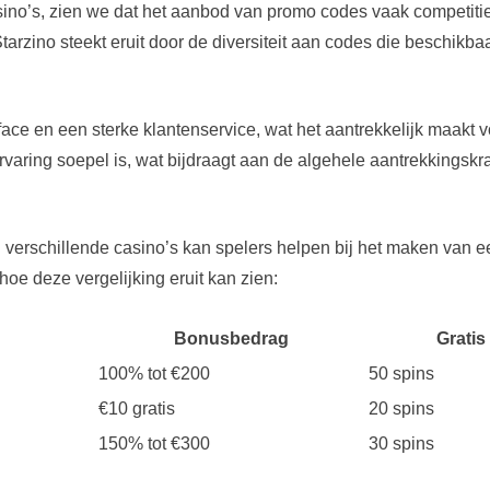
ino’s, zien we dat het aanbod van promo codes vaak competitief
rzino steekt eruit door de diversiteit aan codes die beschikbaa
face en een sterke klantenservice, wat het aantrekkelijk maakt 
rvaring soepel is, wat bijdraagt aan de algehele aantrekkingskr
 verschillende casino’s kan spelers helpen bij het maken van e
e deze vergelijking eruit kan zien:
Bonusbedrag
Gratis
100% tot €200
50 spins
€10 gratis
20 spins
150% tot €300
30 spins