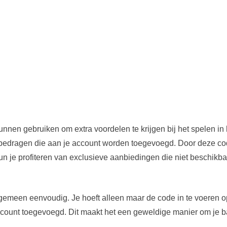
ief?
des
e casino’s
iseren van winsten
 hoe werken ze?
nnen gebruiken om extra voordelen te krijgen bij het spelen in 
sbedragen die aan je account worden toegevoegd. Door deze cod
 kun je profiteren van exclusieve aanbiedingen die niet beschikba
gemeen eenvoudig. Je hoeft alleen maar de code in te voeren op
ount toegevoegd. Dit maakt het een geweldige manier om je ba