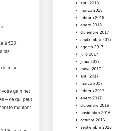
abril 2018
marzo 2018
febrero 2018
enero 2018
ine
diciembre 2017
septiembre 2017
é à €20 .
agosto 2017
slots
julio 2017
junio 2017
s de mise
mayo 2017
abril 2017
marzo 2017
febrero 2017
 votre gain net
enero 2017
s – ce qui peut
diciembre 2016
ment le montant
noviembre 2016
octubre 2016
septiembre 2016
à 12 % sur vos