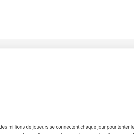
igne – Tout ce que vous devez sa
et maximiser vos gains
en ligne – Tout ce que vous 
e sécurité et maximiser vos g
des millions de joueurs se connectent chaque jour pour tenter l