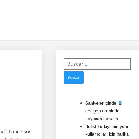
voir
devez
Entradas recientes
Saniyeler içinde
ains
değişen oranlarla
heyecan dorukta
Betist Turkiye’nin yeni
eur chance sur
kullanıcıları icin harika