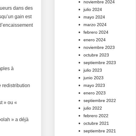
noviembre 2024
joueurs dans des
julio 2024
squ’un gain est
mayo 2024
marzo 2024
 d’encaissement
febrero 2024
enero 2024
noviembre 2023
octubre 2023
septiembre 2023
mples à
julio 2023
junio 2023
mayo 2023
redistribution
enero 2023
septiembre 2022
t » ou «
julio 2022
febrero 2022
olah » a déjà
octubre 2021
septiembre 2021