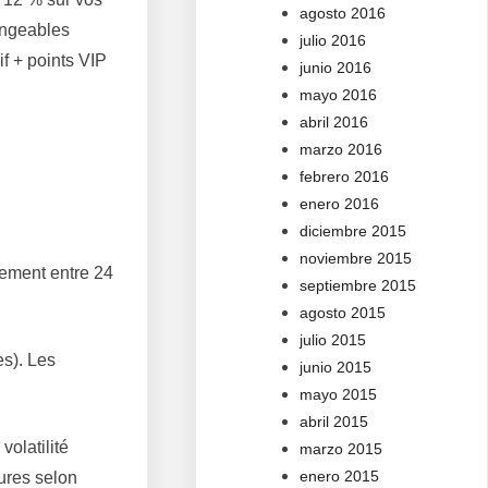
agosto 2016
angeables
julio 2016
f + points VIP
junio 2016
mayo 2016
abril 2016
marzo 2016
5 mots)
febrero 2016
enero 2016
diciembre 2015
noviembre 2015
lement entre 24
septiembre 2015
agosto 2015
julio 2015
es). Les
junio 2015
mayo 2015
abril 2015
olatilité
marzo 2015
enero 2015
ures selon