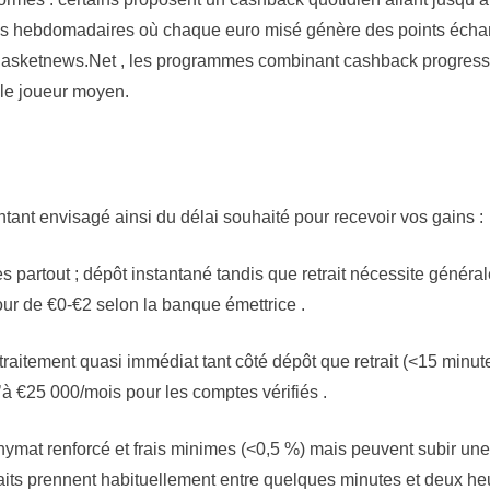
rnois hebdomadaires où chaque euro misé génère des points éch
r Basketnews.Net , les programmes combinant cashback progressi
 le joueur moyen.
écurisées et rapidité des retraits (≈ 29
nt envisagé ainsi du délai souhaité pour recevoir vos gains :
 partout ; dépôt instantané tandis que retrait nécessite généra
our de €0‑€2 selon la banque émettrice .
n traitement quasi immédiat tant côté dépôt que retrait (<15 minut
u’à €25 000/mois pour les comptes vérifiés .
mat renforcé et frais minimes (<0,5 %) mais peuvent subir une v
its prennent habituellement entre quelques minutes et deux he