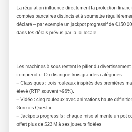
La régulation influence directement la protection financ
comptes bancaires distincts et à soumettre régulièremen
déclaré – par exemple un jackpot progressif de €150 00
dans les délais prévus par la loi locale.
Section 2 – Les différents types d
Les machines à sous restent le pilier du divertissemen
comprendre. On distingue trois grandes catégories :
– Classiques : trois rouleaux inspirés des premières ma
élevé (RTP souvent >96%).
– Vidéo : cinq rouleaux avec animations haute définitio
Gonzo’s Quest ».
– Jackpots progressifs : chaque mise alimente un pot c
offert plus de $23 M à ses joueurs fidèles.