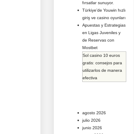
fırsatlar sunuyor.
Türkiye’de Youwin hızlı
giriş ve casino oyunları
Apuestas y Estrategias
en Ligas Juveniles y
de Reservas con
Mostbet
Sol casino 10 euros
gratis: consejos para
utilizarlos de manera
efectiva
Comentarios recientes
Archivos
agosto 2026
julio 2026
junio 2026