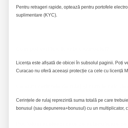
Pentru retrageri rapide, optează pentru portofele electro
suplimentare (KYC).
Întrebări frecvente (FAQ)
Cum pot verifica licența cazinoului?
Licența este afișată de obicei în subsolul paginii. Poți v
Curacao nu oferă aceeași protecție ca cele cu licență MGA
Ce sunt cerințele de rulaj și cum le calcule
Cerințele de rulaj reprezintă suma totală pe care trebuie
bonusul (sau depunerea+bonusul) cu un multiplicator, c
Pot folosi aceleași date de autentificare p