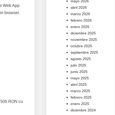
mayo 2026
ive Web App
abril 2026
din browser.
marzo 2026
febrero 2026
enero 2026
diciembre 2025
noviembre 2025
octubre 2025
septiembre 2025
agosto 2025
julio 2025
junio 2025
mayo 2025
abril 2025
marzo 2025
febrero 2025
la 500 RON cu
enero 2025
diciembre 2024