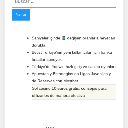
Entradas recientes
Saniyeler içinde
değişen oranlarla heyecan
dorukta
Betist Turkiye’nin yeni kullanıcıları icin harika
fırsatlar sunuyor.
Türkiye’de Youwin hızlı giriş ve casino oyunları
Apuestas y Estrategias en Ligas Juveniles y
de Reservas con Mostbet
Sol casino 10 euros gratis: consejos para
utilizarlos de manera efectiva
Comentarios recientes
Archivos