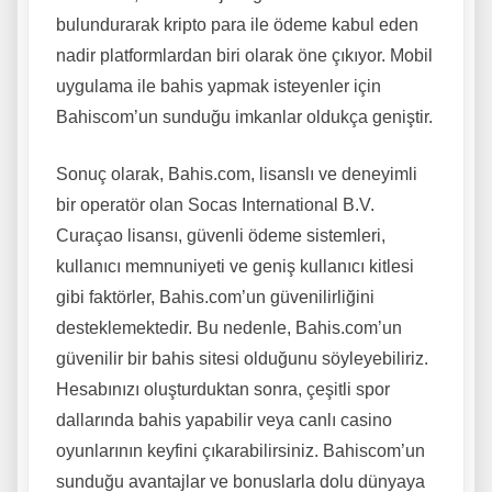
bulundurarak kripto para ile ödeme kabul eden
nadir platformlardan biri olarak öne çıkıyor. Mobil
uygulama ile bahis yapmak isteyenler için
Bahiscom’un sunduğu imkanlar oldukça geniştir.
Sonuç olarak, Bahis.com, lisanslı ve deneyimli
bir operatör olan Socas International B.V.
Curaçao lisansı, güvenli ödeme sistemleri,
kullanıcı memnuniyeti ve geniş kullanıcı kitlesi
gibi faktörler, Bahis.com’un güvenilirliğini
desteklemektedir. Bu nedenle, Bahis.com’un
güvenilir bir bahis sitesi olduğunu söyleyebiliriz.
Hesabınızı oluşturduktan sonra, çeşitli spor
dallarında bahis yapabilir veya canlı casino
oyunlarının keyfini çıkarabilirsiniz. Bahiscom’un
sunduğu avantajlar ve bonuslarla dolu dünyaya