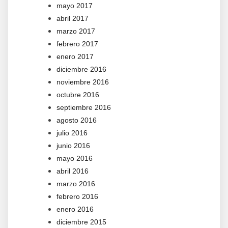
mayo 2017
abril 2017
marzo 2017
febrero 2017
enero 2017
diciembre 2016
noviembre 2016
octubre 2016
septiembre 2016
agosto 2016
julio 2016
junio 2016
mayo 2016
abril 2016
marzo 2016
febrero 2016
enero 2016
diciembre 2015