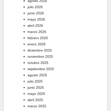
agosto 2026
julio 2026
junio 2026
mayo 2026
abril 2026
marzo 2026
febrero 2026
enero 2026
diciembre 2025
noviembre 2025
octubre 2025
septiembre 2025
agosto 2025
julio 2025
junio 2025
mayo 2025
abril 2025
marzo 2025