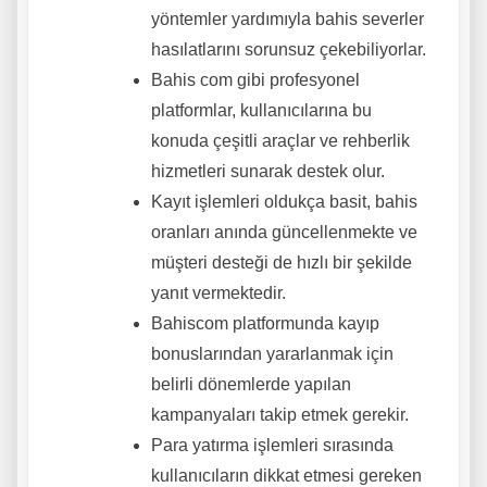
yöntemler yardımıyla bahis severler
hasılatlarını sorunsuz çekebiliyorlar.
Bahis com gibi profesyonel
platformlar, kullanıcılarına bu
konuda çeşitli araçlar ve rehberlik
hizmetleri sunarak destek olur.
Kayıt işlemleri oldukça basit, bahis
oranları anında güncellenmekte ve
müşteri desteği de hızlı bir şekilde
yanıt vermektedir.
Bahiscom platformunda kayıp
bonuslarından yararlanmak için
belirli dönemlerde yapılan
kampanyaları takip etmek gerekir.
Para yatırma işlemleri sırasında
kullanıcıların dikkat etmesi gereken