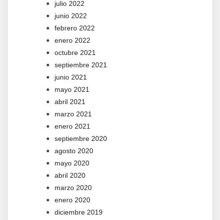
julio 2022
junio 2022
febrero 2022
enero 2022
octubre 2021
septiembre 2021
junio 2021
mayo 2021
abril 2021
marzo 2021
enero 2021
septiembre 2020
agosto 2020
mayo 2020
abril 2020
marzo 2020
enero 2020
diciembre 2019