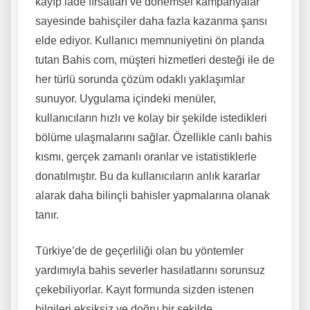
kayıp iade fırsatları ve dönemsel kampanyalar
sayesinde bahisçiler daha fazla kazanma şansı
elde ediyor. Kullanıcı memnuniyetini ön planda
tutan Bahis com, müşteri hizmetleri desteği ile de
her türlü sorunda çözüm odaklı yaklaşımlar
sunuyor. Uygulama içindeki menüler,
kullanıcıların hızlı ve kolay bir şekilde istedikleri
bölüme ulaşmalarını sağlar. Özellikle canlı bahis
kısmı, gerçek zamanlı oranlar ve istatistiklerle
donatılmıştır. Bu da kullanıcıların anlık kararlar
alarak daha bilinçli bahisler yapmalarına olanak
tanır.
Türkiye’de de geçerliliği olan bu yöntemler
yardımıyla bahis severler hasılatlarını sorunsuz
çekebiliyorlar. Kayıt formunda sizden istenen
bilgileri eksiksiz ve doğru bir şekilde