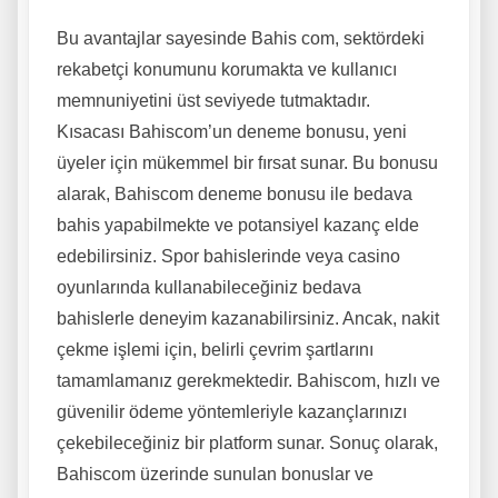
Bu avantajlar sayesinde Bahis com, sektördeki
rekabetçi konumunu korumakta ve kullanıcı
memnuniyetini üst seviyede tutmaktadır.
Kısacası Bahiscom’un deneme bonusu, yeni
üyeler için mükemmel bir fırsat sunar. Bu bonusu
alarak, Bahiscom deneme bonusu ile bedava
bahis yapabilmekte ve potansiyel kazanç elde
edebilirsiniz. Spor bahislerinde veya casino
oyunlarında kullanabileceğiniz bedava
bahislerle deneyim kazanabilirsiniz. Ancak, nakit
çekme işlemi için, belirli çevrim şartlarını
tamamlamanız gerekmektedir. Bahiscom, hızlı ve
güvenilir ödeme yöntemleriyle kazançlarınızı
çekebileceğiniz bir platform sunar. Sonuç olarak,
Bahiscom üzerinde sunulan bonuslar ve