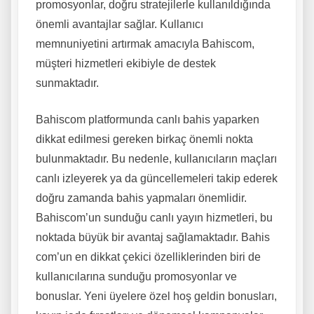
promosyonlar, doğru stratejilerle kullanıldığında
önemli avantajlar sağlar. Kullanıcı
memnuniyetini artırmak amacıyla Bahiscom,
müşteri hizmetleri ekibiyle de destek
sunmaktadır.
Bahiscom platformunda canlı bahis yaparken
dikkat edilmesi gereken birkaç önemli nokta
bulunmaktadır. Bu nedenle, kullanıcıların maçları
canlı izleyerek ya da güncellemeleri takip ederek
doğru zamanda bahis yapmaları önemlidir.
Bahiscom’un sunduğu canlı yayın hizmetleri, bu
noktada büyük bir avantaj sağlamaktadır. Bahis
com’un en dikkat çekici özelliklerinden biri de
kullanıcılarına sunduğu promosyonlar ve
bonuslar. Yeni üyelere özel hoş geldin bonusları,