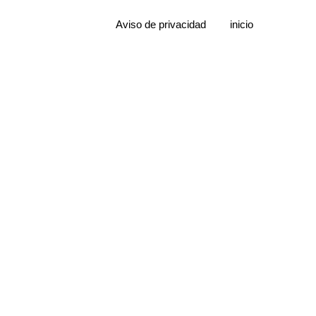
Aviso de privacidad
inicio