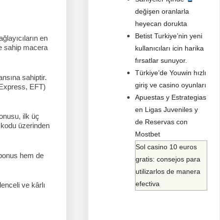
değişen oranlarla
heyecan dorukta
Betist Turkiye’nin yeni
ğlayıcıların en
eye sahip macera
kullanıcıları icin harika
fırsatlar sunuyor.
Türkiye’de Youwin hızlı
nsına sahiptir.
giriş ve casino oyunları
 Express, EFT)
Apuestas y Estrategias
en Ligas Juveniles y
onusu, ilk üç
de Reservas con
” kodu üzerinden
Mostbet
Sol casino 10 euros
m bonus hem de
gratis: consejos para
utilizarlos de manera
efectiva
enceli ve kârlı
Comentarios recientes