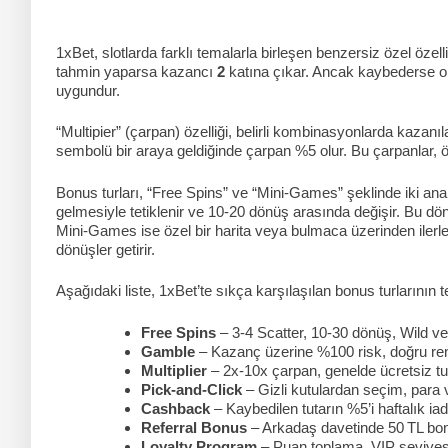
Özel Özellikler ve 1 x Bet Bonus Tur
1xBet, slotlarda farklı temalarla birleşen benzersiz özel özel
tahmin yaparsa kazancı
2
katına çıkar. Ancak kaybederse o t
uygundur.
“Multipier” (çarpan) özelliği, belirli kombinasyonlarda kaza
sembolü bir araya geldiğinde çarpan %5 olur. Bu çarpanlar, öze
Bonus turları, “Free Spins” ve “Mini‑Games” şeklinde iki ana
gelmesiyle tetiklenir ve 10‑20 dönüş arasında değişir. Bu dön
Mini‑Games ise özel bir harita veya bulmaca üzerinden ilerl
dönüşler getirir.
Aşağıdaki liste, 1xBet’te sıkça karşılaşılan bonus turlarının te
Free Spins
– 3‑4 Scatter, 10‑30 dönüş, Wild ve
Gamble
– Kazanç üzerine %100 risk, doğru ren
Multiplier
– 2x‑10x çarpan, genelde ücretsiz tu
Pick‑and‑Click
– Gizli kutulardan seçim, para 
Cashback
– Kaybedilen tutarın %5’i haftalık iad
Referral Bonus
– Arkadaş davetinde 50 TL bo
Loyalty Program
– Puan toplama, VIP seviyesin