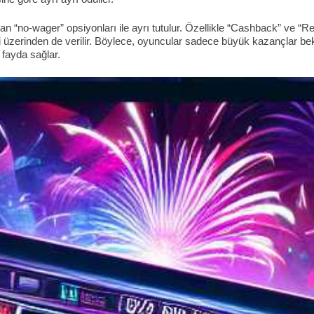
yan “no‑wager” opsiyonları ile ayrı tutulur. Özellikle “Cashback” ve “R
si üzerinden de verilir. Böylece, oyuncular sadece büyük kazançlar b
fayda sağlar.