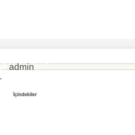
bet Slotu ile
or
admin
>
İçindekiler
i