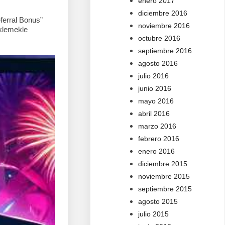
enero 2017
diciembre 2016
eferral Bonus”
noviembre 2016
eklemekle
octubre 2016
septiembre 2016
agosto 2016
julio 2016
junio 2016
mayo 2016
abril 2016
marzo 2016
febrero 2016
enero 2016
diciembre 2015
noviembre 2015
septiembre 2015
agosto 2015
julio 2015