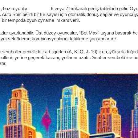
r; bazı oyunlar
1xbet giris
6 veya 7 makaralı geniş tablolarla gelir. Oyn
ir. Auto Spin belirli bir tur sayısı için otomatik dönüş sağlar ve oyunc
lı bir tempoda oyun oynama imkanı verir.
ar ayarlanabilir. Üst düzey oyuncular, “Bet Max” tuşuna basarak he
e yüksek ödeme kombinasyonlarını tetikleme şansını artırır.
i semboller genellikle kart figürleri (A, K, Q, J, 10) iken, yüksek değe
lerin yerine geçerek kazanç yollarını uzatır. Scatter sembolü ise bel
tır.