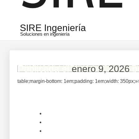
SIRE Ingeniería
Soluciones en ingeniería
Eğlenceli Kazanç Fırsatları 1x
Publicada el
enero 9, 2026
p
table;margin-bottom: 1em;padding: 1em;width: 350px;»
Oyun Kuralları ve 1x bet Oynanış Özellikler
Özel Özellikler ve 1 x Bet Bonus Turları
Kazanma Oranları ve 1 x Bet RTP