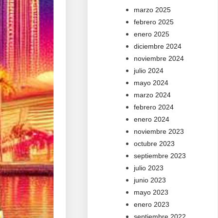
marzo 2025
febrero 2025
enero 2025
diciembre 2024
noviembre 2024
julio 2024
mayo 2024
marzo 2024
febrero 2024
enero 2024
noviembre 2023
octubre 2023
septiembre 2023
julio 2023
junio 2023
mayo 2023
enero 2023
septiembre 2022