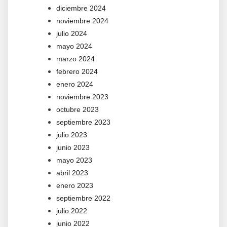
diciembre 2024
noviembre 2024
julio 2024
mayo 2024
marzo 2024
febrero 2024
enero 2024
noviembre 2023
octubre 2023
septiembre 2023
julio 2023
junio 2023
mayo 2023
abril 2023
enero 2023
septiembre 2022
julio 2022
junio 2022