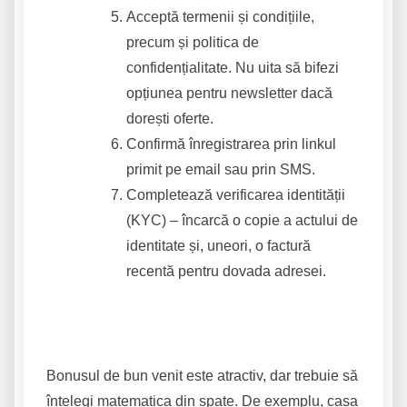
Acceptă termenii și condițiile,
precum și politica de
confidențialitate. Nu uita să bifezi
opțiunea pentru newsletter dacă
dorești oferte.
Confirmă înregistrarea prin linkul
primit pe email sau prin SMS.
Completează verificarea identității
(KYC) – încarcă o copie a actului de
identitate și, uneori, o factură
recentă pentru dovada adresei.
Bonus Mathematics
Bonusul de bun venit este atractiv, dar trebuie să
înțelegi matematica din spate. De exemplu, casa