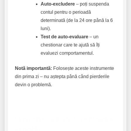
Auto-excludere
– poți suspenda
contul pentru o perioadă
determinată (de la 24 ore până la 6
luni).
Test de auto-evaluare
– un
chestionar care te ajută să îți
evaluezi comportamentul.
Notă importantă:
Folosește aceste instrumente
din prima zi – nu aștepta până când pierderile
devin o problemă.
Players Ask
Cum activez aplicația Casa Pariurilor
pe mobil?