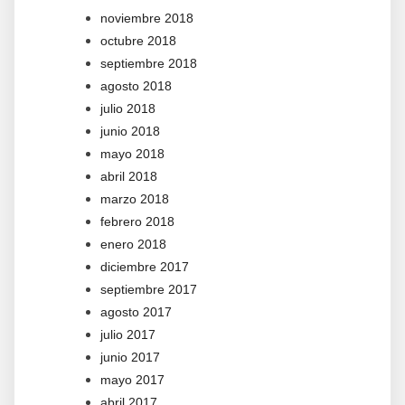
noviembre 2018
octubre 2018
septiembre 2018
agosto 2018
julio 2018
junio 2018
mayo 2018
abril 2018
marzo 2018
febrero 2018
enero 2018
diciembre 2017
septiembre 2017
agosto 2017
julio 2017
junio 2017
mayo 2017
abril 2017