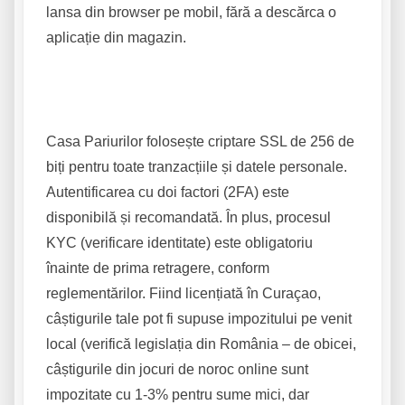
lansa din browser pe mobil, fără a descărca o
aplicație din magazin.
Security Overview
Casa Pariurilor folosește criptare SSL de 256 de
biți pentru toate tranzacțiile și datele personale.
Autentificarea cu doi factori (2FA) este
disponibilă și recomandată. În plus, procesul
KYC (verificare identitate) este obligatoriu
înainte de prima retragere, conform
reglementărilor. Fiind licențiată în Curaçao,
câștigurile tale pot fi supuse impozitului pe venit
local (verifică legislația din România – de obicei,
câștigurile din jocuri de noroc online sunt
impozitate cu 1-3% pentru sume mici, dar