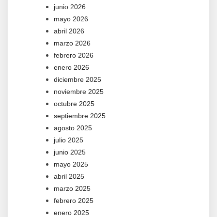
junio 2026
mayo 2026
abril 2026
marzo 2026
febrero 2026
enero 2026
diciembre 2025
noviembre 2025
octubre 2025
septiembre 2025
agosto 2025
julio 2025
junio 2025
mayo 2025
abril 2025
marzo 2025
febrero 2025
enero 2025