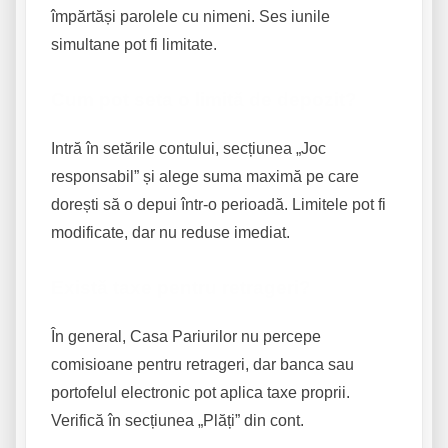
împărtăși parolele cu nimeni. Ses iunile
simultane pot fi limitate.
Cum pot seta o limită de depozit?
Intră în setările contului, secțiunea „Joc
responsabil” și alege suma maximă pe care
dorești să o depui într-o perioadă. Limitele pot fi
modificate, dar nu reduse imediat.
Există taxe pentru retrageri?
În general, Casa Pariurilor nu percepe
comisioane pentru retrageri, dar banca sau
portofelul electronic pot aplica taxe proprii.
Verifică în secțiunea „Plăți” din cont.