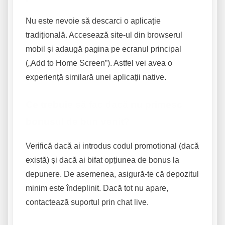
Nu este nevoie să descarci o aplicație
tradițională. Accesează site-ul din browserul
mobil și adaugă pagina pe ecranul principal
(„Add to Home Screen”). Astfel vei avea o
experiență similară unei aplicații native.
Ce trebuie să fac dacă nu primesc
bonusul de bun venit?
Verifică dacă ai introdus codul promotional (dacă
există) și dacă ai bifat opțiunea de bonus la
depunere. De asemenea, asigură-te că depozitul
minim este îndeplinit. Dacă tot nu apare,
contactează suportul prin chat live.