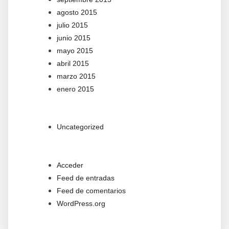
agosto 2015
julio 2015
junio 2015
mayo 2015
abril 2015
marzo 2015
enero 2015
Categorías
Uncategorized
Meta
Acceder
Feed de entradas
Feed de comentarios
WordPress.org