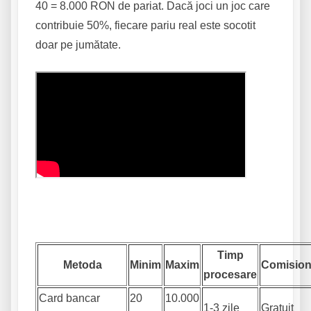
40 = 8.000 RON de pariat. Dacă joci un joc care
contribuie 50%, fiecare pariu real este socotit
doar pe jumătate.
Metode de plată
Timp
Metoda
Minim
Maxim
Comisio
procesare
Card bancar
20
10.000
1-3 zile
Gratuit