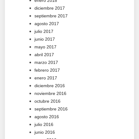
enero 2018
diciembre 2017
septiembre 2017
agosto 2017
julio 2017
junio 2017
mayo 2017
abril 2017
marzo 2017
febrero 2017
enero 2017
diciembre 2016
noviembre 2016
octubre 2016
septiembre 2016
agosto 2016
julio 2016
junio 2016