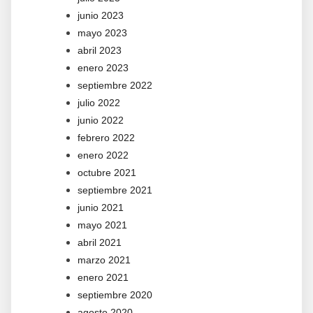
junio 2023
mayo 2023
abril 2023
enero 2023
septiembre 2022
julio 2022
junio 2022
febrero 2022
enero 2022
octubre 2021
septiembre 2021
junio 2021
mayo 2021
abril 2021
marzo 2021
enero 2021
septiembre 2020
agosto 2020