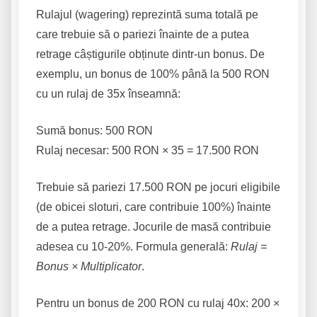
Rulajul (wagering) reprezintă suma totală pe
care trebuie să o pariezi înainte de a putea
retrage câștigurile obținute dintr-un bonus. De
exemplu, un bonus de 100% până la 500 RON
cu un rulaj de 35x înseamnă:
Sumă bonus: 500 RON
Rulaj necesar: 500 RON × 35 = 17.500 RON
Trebuie să pariezi 17.500 RON pe jocuri eligibile
(de obicei sloturi, care contribuie 100%) înainte
de a putea retrage. Jocurile de masă contribuie
adesea cu 10-20%. Formula generală:
Rulaj =
Bonus × Multiplicator
.
Pentru un bonus de 200 RON cu rulaj 40x: 200 ×