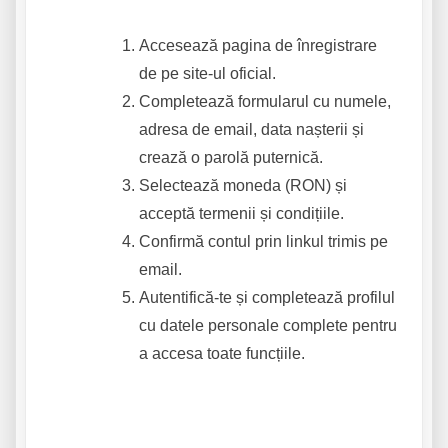
Accesează pagina de înregistrare
de pe site-ul oficial.
Completează formularul cu numele,
adresa de email, data nașterii și
crează o parolă puternică.
Selectează moneda (RON) și
acceptă termenii și condițiile.
Confirmă contul prin linkul trimis pe
email.
Autentifică-te și completează profilul
cu datele personale complete pentru
a accesa toate funcțiile.
Cum funcționează rulajul