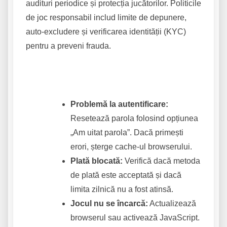
audituri periodice și protecția jucătorilor. Politicile
de joc responsabil includ limite de depunere,
auto-excludere și verificarea identității (KYC)
pentru a preveni frauda.
Remediere rapidă
Problemă la autentificare:
Resetează parola folosind opțiunea
„Am uitat parola”. Dacă primești
erori, șterge cache-ul browserului.
Plată blocată:
Verifică dacă metoda
de plată este acceptată și dacă
limita zilnică nu a fost atinsă.
Jocul nu se încarcă:
Actualizează
browserul sau activează JavaScript.