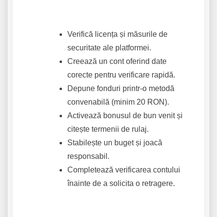
Quick Checklist
Verifică licența și măsurile de
securitate ale platformei.
Creează un cont oferind date
corecte pentru verificare rapidă.
Depune fonduri printr-o metodă
convenabilă (minim 20 RON).
Activează bonusul de bun venit și
citește termenii de rulaj.
Stabilește un buget și joacă
responsabil.
Completează verificarea contului
înainte de a solicita o retragere.
Înregistrare