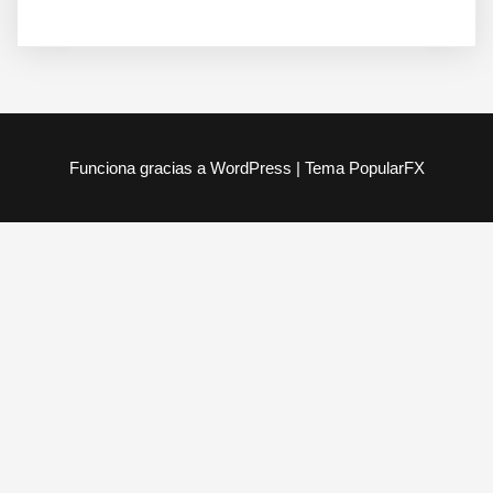
Funciona gracias a WordPress
|
Tema PopularFX