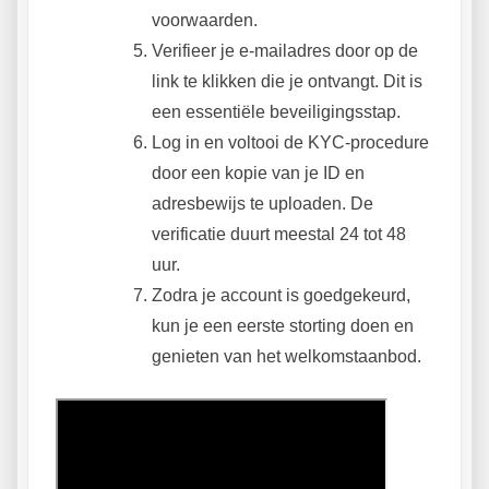
voorwaarden.
Verifieer je e‑mailadres door op de
link te klikken die je ontvangt. Dit is
een essentiële beveiligingsstap.
Log in en voltooi de KYC‑procedure
door een kopie van je ID en
adresbewijs te uploaden. De
verificatie duurt meestal 24 tot 48
uur.
Zodra je account is goedgekeurd,
kun je een eerste storting doen en
genieten van het welkomstaanbod.