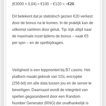
(€3000 × 0,04) = €100 − €120 =
−€20
.
Dit betekent dat je statistisch gezien €20 verliest
door de bonus na te komen. In de praktijk kan de
uitkomst variëren door geluk. Tip: kijk altijd naar
de maximale inzet tijdens de bonus – vaak €5
per spin – en de spelbijdragen.
Is It Safe?
Veiligheid is een topprioriteit bij B7 casino. Het
platform maakt gebruik van SSL‑encryptie
(256‑bit) om alle data tussen jou en de server te
beveiligen. Daarnaast wordt de integriteit van
spellen gegarandeerd door een Random
Number Generator (RNG) die onafhankelijk is