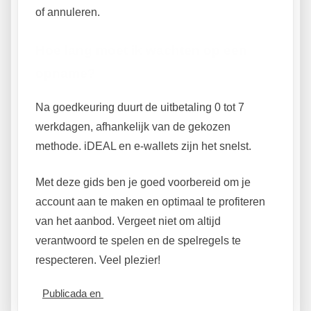
of annuleren.
Hoe lang moet ik wachten op een
opname?
Na goedkeuring duurt de uitbetaling 0 tot 7
werkdagen, afhankelijk van de gekozen
methode. iDEAL en e‑wallets zijn het snelst.
Met deze gids ben je goed voorbereid om je
account aan te maken en optimaal te profiteren
van het aanbod. Vergeet niet om altijd
verantwoord te spelen en de spelregels te
respecteren. Veel plezier!
Publicada en
Uncategorized