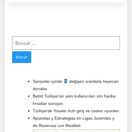
Anterior:
Bonus sans dépôt
Siguiente:
Ivibet app
Magical Spin : guide
regisztráció és
complet 10 €
bejelentkezés: gyors
útmutató
Entradas recientes
Saniyeler içinde
değişen oranlarla heyecan
dorukta
Betist Turkiye’nin yeni kullanıcıları icin harika
fırsatlar sunuyor.
Türkiye’de Youwin hızlı giriş ve casino oyunları
Apuestas y Estrategias en Ligas Juveniles y
de Reservas con Mostbet