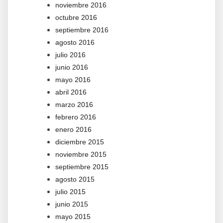
noviembre 2016
octubre 2016
septiembre 2016
agosto 2016
julio 2016
junio 2016
mayo 2016
abril 2016
marzo 2016
febrero 2016
enero 2016
diciembre 2015
noviembre 2015
septiembre 2015
agosto 2015
julio 2015
junio 2015
mayo 2015