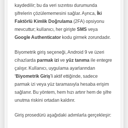
kaydedilir; bu da veri sızıntısı durumunda
şifrelerin çözülememesini sağlar. Ayrıca,
İki
Faktörlü Kimlik Doğrulama
(2FA) opsiyonu
mevcuttur; kullanıcı, her girişte
SMS
veya
Google Authenticator
kodu girmek zorundadır.
Biyometrik giriş seçeneği, Android 9 ve üzeri
cihazlarda
parmak izi
ve
yüz tanıma
ile entegre
çalışır. Kullanıcı, uygulama ayarlarından
‘Biyometrik Giriş’i
aktif ettiğinde, sadece
parmak izi veya yüz taramasıyla hesaba erişim
sağlanır. Bu yöntem, hem hızı artırır hem de şifre
unutma riskini ortadan kaldırır.
Giriş prosedürü aşağıdaki adımlarla gerçekleşir: