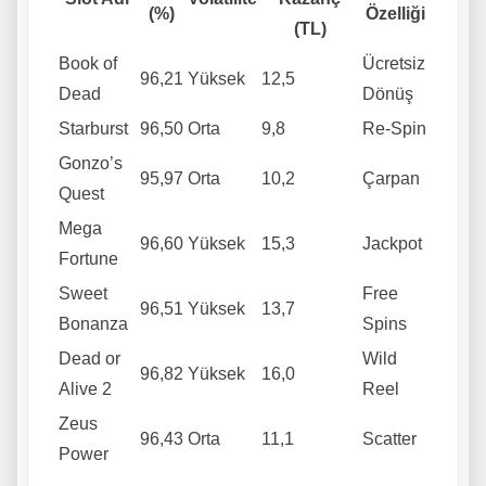
(%)
Özelliği
(TL)
Book of
Ücretsiz
96,21
Yüksek
12,5
Dead
Dönüş
Starburst
96,50
Orta
9,8
Re-Spin
Gonzo’s
95,97
Orta
10,2
Çarpan
Quest
Mega
96,60
Yüksek
15,3
Jackpot
Fortune
Sweet
Free
96,51
Yüksek
13,7
Bonanza
Spins
Dead or
Wild
96,82
Yüksek
16,0
Alive 2
Reel
Zeus
96,43
Orta
11,1
Scatter
Power