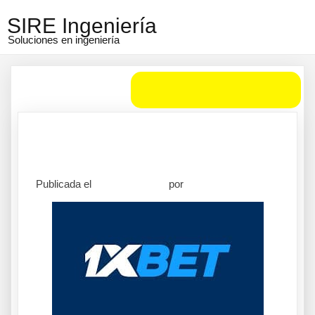
SIRE Ingeniería
Soluciones en ingeniería
Android kullanıcıları için
en iyi seçenek 1xbet apk
indir
Publicada el
marzo 28, 2026
por
Luis Mier