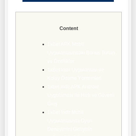
Content
1xBet APK Mobil
Uygulamasındaki Bonus Turları
ve Özellikler
1xBet Indir Uygulaması ile
Kolay Ödeme Yöntemleri
1xbet Indir APK Android
Uygulaması ile Hızlı ve Güvenli
Giriş
1xBet Indir Mobil
Uygulamasıyla Oyun
Deneyimini Geliştirin