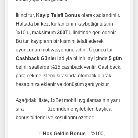
İkinci tur,
Kayıp Telafi Bonus
olarak adlandırılır.
Haftada bir kez, kullanıcının kaybettiği tutarın
%10’u, maksimum
300TL
limitinde geri ödenir.
Bu tur, kayıpların bir kısmını telafi ederek
oyuncunun motivasyonunu artırır. Üçüncü tur
Cashback Günleri
adıyla bilinir; ay içinde
5 gün
belirli saatlerde %15 cashback verilir. Cashback,
para çekme işlemi sırasında otomatik olarak
hesabınıza eklenir ve dönüşüm şartı yoktur.
Aşağıdaki liste, 1xBet mobil uygulamasının yanı
sıra
1xbet apk
üzerinden erişilebilen başlıca
bonus türlerini ve koşullarını özetler:
Hoş Geldin Bonus
– %100,