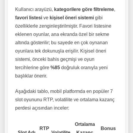
Kullanıcı arayüzü,
kategorilere göre filtreleme
,
favori listesi
ve
kişisel öneri sistemi
gibi
özelliklerle zenginleştirilmiştir. Favori listesine
eklenen oyunlar, ana ekranda özel bir sekme
altında gösterilir; bu sayede en çok oynanan
oyunlara tek dokunuşla erişilir. Kişisel öneri
sistemi, önceki bahis geçmişi ve oyun
tercihlerine göre
%85
doğruluk oranıyla yeni
başlıklar önerir.
Aşağıdaki tablo, mobil platformda en popüler 7
slot oyununu RTP, volatilite ve ortalama kazanç
perdesi açısından inceler:
Ortalama
RTP
Bonus
Slot Adı
Volatilite
Kazanç