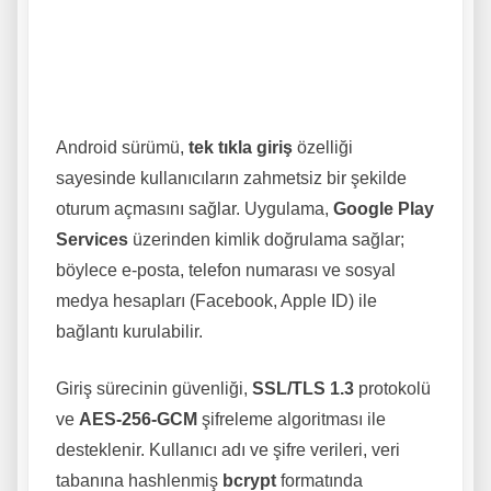
Uygulaması ile Hızlı ve
Güvenli Giriş
Android sürümü,
tek tıkla giriş
özelliği
sayesinde kullanıcıların zahmetsiz bir şekilde
oturum açmasını sağlar. Uygulama,
Google Play
Services
üzerinden kimlik doğrulama sağlar;
böylece e‑posta, telefon numarası ve sosyal
medya hesapları (Facebook, Apple ID) ile
bağlantı kurulabilir.
Giriş sürecinin güvenliği,
SSL/TLS 1.3
protokolü
ve
AES‑256‑GCM
şifreleme algoritması ile
desteklenir. Kullanıcı adı ve şifre verileri, veri
tabanına hashlenmiş
bcrypt
formatında