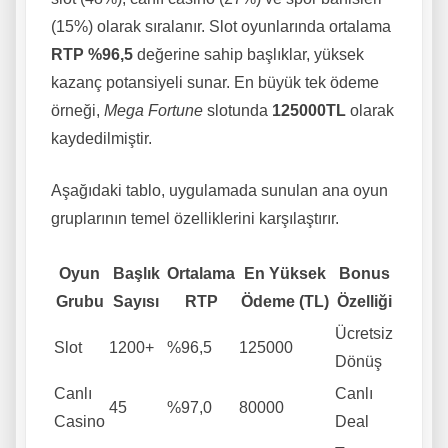
(15%) olarak sıralanır. Slot oyunlarında ortalama
RTP %96,5
değerine sahip başlıklar, yüksek
kazanç potansiyeli sunar. En büyük tek ödeme
örneği,
Mega Fortune
slotunda
125000TL
olarak
kaydedilmiştir.
Aşağıdaki tablo, uygulamada sunulan ana oyun
gruplarının temel özelliklerini karşılaştırır.
Oyun
Başlık
Ortalama
En Yüksek
Bonus
Grubu
Sayısı
RTP
Ödeme (TL)
Özelliği
Ücretsiz
Slot
1200+
%96,5
125000
Dönüş
Canlı
Canlı
45
%97,0
80000
Casino
Deal