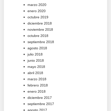
marzo 2020
enero 2020
octubre 2019
diciembre 2018
noviembre 2018
octubre 2018
septiembre 2018
agosto 2018
julio 2018
junio 2018
mayo 2018
abril 2018
marzo 2018
febrero 2018
enero 2018
diciembre 2017
septiembre 2017
agosto 2017