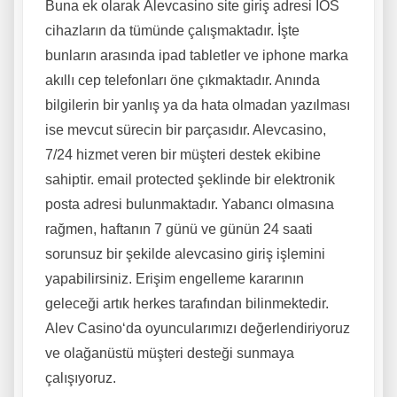
Buna ek olarak Alevcasino site giriş adresi IOS
cihazların da tümünde çalışmaktadır. İşte
bunların arasında ipad tabletler ve iphone marka
akıllı cep telefonları öne çıkmaktadır. Anında
bilgilerin bir yanlış ya da hata olmadan yazılması
ise mevcut sürecin bir parçasıdır. Alevcasino,
7/24 hizmet veren bir müşteri destek ekibine
sahiptir. email protected şeklinde bir elektronik
posta adresi bulunmaktadır. Yabancı olmasına
rağmen, haftanın 7 günü ve günün 24 saati
sorunsuz bir şekilde alevcasino giriş işlemini
yapabilirsiniz. Erişim engelleme kararının
geleceği artık herkes tarafından bilinmektedir.
Alev Casino‘da oyuncularımızı değerlendiriyoruz
ve olağanüstü müşteri desteği sunmaya
çalışıyoruz.