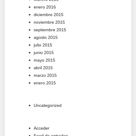
enero 2016
diciembre 2015
noviembre 2015
septiembre 2015
agosto 2015
julio 2015
junio 2015
mayo 2015
abril 2015
marzo 2015
enero 2015
Categorías
Uncategorized
Meta
Acceder
Feed de entradas