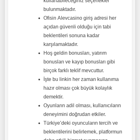
kullanabileceğiniz seçenekler
bulunmaktadır.
Ofisin Alevcasino giriş adresi her
açıdan güvenli olduğu için tabi
beklentileri sonuna kadar
karşılamaktadır.
Hoş geldin bonusları, yatırım
bonusları ve kayıp bonusları gibi
birçok farklı teklif mevcuttur.
İşte bu linkin her zaman kullanıma
hazır olması çok büyük kolaylık
demektir.
Oyunların adil olması, kullanıcıların
deneyimini doğrudan etkiler.
Türkiye’deki oyuncuların tercih ve
beklentilerini belirlemek, platformun