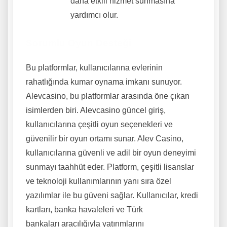
daha etkili hizmet sunmasına
yardımcı olur.
Sorumlu Oyun Desteği
Bu platformlar, kullanıcılarına evlerinin
rahatlığında kumar oynama imkanı sunuyor.
Alevcasino, bu platformlar arasında öne çıkan
isimlerden biri. Alevcasino güncel giriş,
kullanıcılarına çeşitli oyun seçenekleri ve
güvenilir bir oyun ortamı sunar. Alev Casino,
kullanıcılarına güvenli ve adil bir oyun deneyimi
sunmayı taahhüt eder. Platform, çeşitli lisanslar
ve teknoloji kullanımlarının yanı sıra özel
yazılımlar ile bu güveni sağlar. Kullanıcılar, kredi
kartları, banka havaleleri ve Türk
bankaları aracılığıyla yatırımlarını