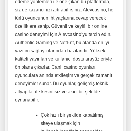
ödeme yöntemleri ile öne çıkan bu platformda,
siz de kazancınızı artırabilirsiniz. Alevcasino, her
türlü oyuncunun ihtiyaçlarına cevap verecek
özelliklere sahip. Güvenli ve keyifli bir online
casino deneyimi için Alevcasino’yu tercih edin.
Authentic Gaming ve NetEnt, bu alanda en iyi
yazılım sağlayıcılarından bazılarıdır. Yüksek
kaliteli yayınları ve kullanıcı dostu arayüzleriyle
ön plana çıkarlar. Canlı casino oyunları,
oyunculara anında etkileşim ve gerçek zamanlı
deneyimler sunar. Bu oyunlar, gelişmiş teknik
altyapılar ile kesintisiz ve akıcı bir şekilde
oynanabilir.
Çok hızlı bir şekilde kapatılmış
siteye ulaşmak için