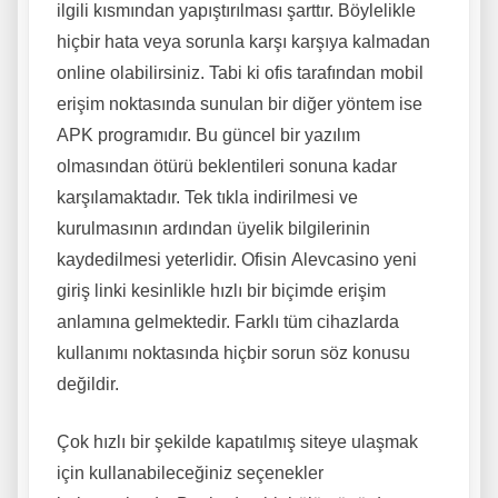
ilgili kısmından yapıştırılması şarttır. Böylelikle
hiçbir hata veya sorunla karşı karşıya kalmadan
online olabilirsiniz. Tabi ki ofis tarafından mobil
erişim noktasında sunulan bir diğer yöntem ise
APK programıdır. Bu güncel bir yazılım
olmasından ötürü beklentileri sonuna kadar
karşılamaktadır. Tek tıkla indirilmesi ve
kurulmasının ardından üyelik bilgilerinin
kaydedilmesi yeterlidir. Ofisin Alevcasino yeni
giriş linki kesinlikle hızlı bir biçimde erişim
anlamına gelmektedir. Farklı tüm cihazlarda
kullanımı noktasında hiçbir sorun söz konusu
değildir.
Çok hızlı bir şekilde kapatılmış siteye ulaşmak
için kullanabileceğiniz seçenekler