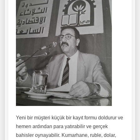
Yeni bir müşteri küçük bir kayıt formu doldurur ve
hemen ardından para yatırabilir ve gerçek
bahisler oynayabilir. Kumarhane, ruble, dolar,