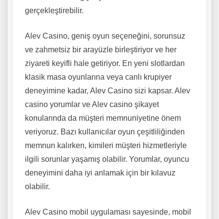
gerçekleştirebilir.
Alev Casino, geniş oyun seçeneğini, sorunsuz
ve zahmetsiz bir arayüzle birleştiriyor ve her
ziyareti keyifli hale getiriyor. En yeni slotlardan
klasik masa oyunlarına veya canlı krupiyer
deneyimine kadar, Alev Casino sizi kapsar. Alev
casino yorumlar ve Alev casino şikayet
konularında da müşteri memnuniyetine önem
veriyoruz. Bazı kullanıcılar oyun çeşitliliğinden
memnun kalırken, kimileri müşteri hizmetleriyle
ilgili sorunlar yaşamış olabilir. Yorumlar, oyuncu
deneyimini daha iyi anlamak için bir kılavuz
olabilir.
Alev Casino mobil uygulaması sayesinde, mobil