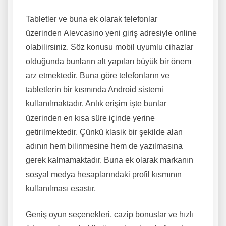
Tabletler ve buna ek olarak telefonlar
üzerinden Alevcasino yeni giriş adresiyle online
olabilirsiniz. Söz konusu mobil uyumlu cihazlar
olduğunda bunların alt yapıları büyük bir önem
arz etmektedir. Buna göre telefonların ve
tabletlerin bir kısmında Android sistemi
kullanılmaktadır. Anlık erişim işte bunlar
üzerinden en kısa süre içinde yerine
getirilmektedir. Çünkü klasik bir şekilde alan
adının hem bilinmesine hem de yazılmasına
gerek kalmamaktadır. Buna ek olarak markanın
sosyal medya hesaplarındaki profil kısmının
kullanılması esastır.
Geniş oyun seçenekleri, cazip bonuslar ve hızlı