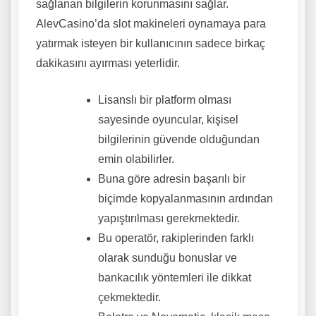
sağlanan bilgilerin korunmasını sağlar.
AlevCasino’da slot makineleri oynamaya para
yatırmak isteyen bir kullanıcının sadece birkaç
dakikasını ayırması yeterlidir.
Lisanslı bir platform olması
sayesinde oyuncular, kişisel
bilgilerinin güvende olduğundan
emin olabilirler.
Buna göre adresin başarılı bir
biçimde kopyalanmasının ardından
yapıştırılması gerekmektedir.
Bu operatör, rakiplerinden farklı
olarak sunduğu bonuslar ve
bankacılık yöntemleri ile dikkat
çekmektedir.