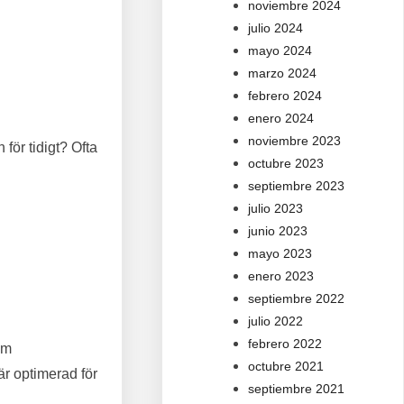
noviembre 2024
julio 2024
mayo 2024
marzo 2024
febrero 2024
enero 2024
noviembre 2023
för tidigt? Ofta
octubre 2023
septiembre 2023
julio 2023
junio 2023
mayo 2023
enero 2023
septiembre 2022
julio 2022
febrero 2022
om
octubre 2021
är optimerad för
septiembre 2021