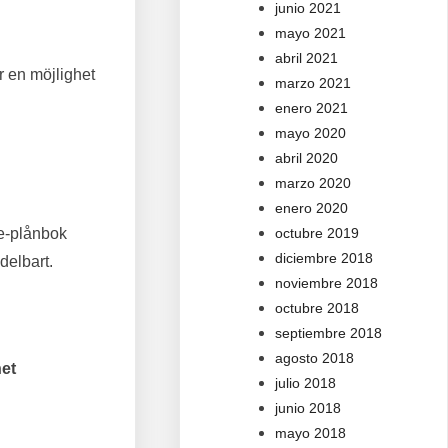
junio 2021
mayo 2021
abril 2021
r en möjlighet
marzo 2021
enero 2021
mayo 2020
abril 2020
marzo 2020
enero 2020
octubre 2019
 e-plånbok
diciembre 2018
delbart.
noviembre 2018
octubre 2018
septiembre 2018
agosto 2018
et
julio 2018
junio 2018
mayo 2018