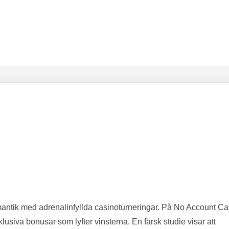
ine‑turneringar på No Account Cas
lentine‑turneringar på No Acc
mantik med adrenalinfyllda casinoturneringar. På No Account Cas
siva bonusar som lyfter vinsterna. En färsk studie visar att
pr