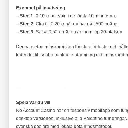
Exempel på insatssteg
–
Steg 1:
0,10 kr per spin i de första 10 minuterna.
–
Steg 2:
Öka till 0,20 kr när du har nått 500 poäng.
–
Steg 3:
Satsa 0,50 kr när du är inom top 20‑platsen.
Denna metod minskar risken för stora förluster och hålle
leder det till snabb bankrulle‑utarmning och minskar din
5‑6. Mobilupplevelse och snabba 
Mobilappens fördelar
Spela var du vill
No Account Casino har en responsiv mobilapp som fun
desktop‑versionen, inklusive alla Valentine‑turneringa
svenska spelare med lokala betalningsmetoder.