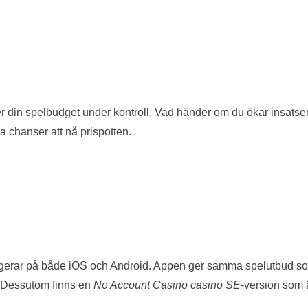
r din spelbudget under kontroll. Vad händer om du ökar insatsen 
a chanser att nå prispotten.
uttag
gerar på både iOS och Android. Appen ger samma spelutbud s
r. Dessutom finns en
No Account Casino casino SE
‑version som 