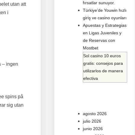
fırsatlar sunuyor.
elet utan att
Türkiye’de Youwin hızlı
gen i
giriş ve casino oyunları
Apuestas y Estrategias
en Ligas Juveniles y
de Reservas con
Mostbet
Sol casino 10 euros
gratis: consejos para
s – ingen
utilizarlos de manera
efectiva
Comentarios recientes
ee spins på
Archivos
rar sig utan
agosto 2026
julio 2026
junio 2026