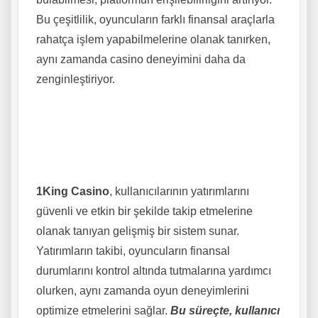
Bu çeşitlilik, oyuncuların farklı finansal araçlarla
rahatça işlem yapabilmelerine olanak tanırken,
aynı zamanda casino deneyimini daha da
zenginleştiriyor.
1King Casino’da Yatırımların
Takibi Nasıl Sağlanır?
1King Casino
, kullanıcılarının yatırımlarını
güvenli ve etkin bir şekilde takip etmelerine
olanak tanıyan gelişmiş bir sistem sunar.
Yatırımların takibi, oyuncuların finansal
durumlarını kontrol altında tutmalarına yardımcı
olurken, aynı zamanda oyun deneyimlerini
optimize etmelerini sağlar.
Bu süreçte, kullanıcı