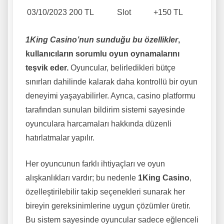
03/10/2023
200 TL
Slot
+150 TL
1King Casino’nun sunduğu bu özellikler
,
kullanıcıların sorumlu oyun oynamalarını
teşvik eder.
Oyuncular, belirledikleri bütçe
sınırları dahilinde kalarak daha kontrollü bir oyun
deneyimi yaşayabilirler. Ayrıca, casino platformu
tarafından sunulan bildirim sistemi sayesinde
oyunculara harcamaları hakkında düzenli
hatırlatmalar yapılır.
Her oyuncunun farklı ihtiyaçları ve oyun
alışkanlıkları vardır; bu nedenle
1King Casino
,
özelleştirilebilir takip seçenekleri sunarak her
bireyin gereksinimlerine uygun çözümler üretir.
Bu sistem sayesinde oyuncular sadece eğlenceli