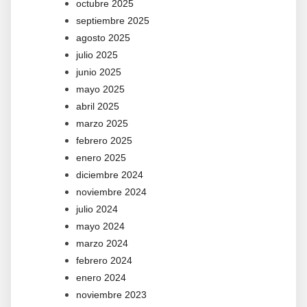
octubre 2025
septiembre 2025
agosto 2025
julio 2025
junio 2025
mayo 2025
abril 2025
marzo 2025
febrero 2025
enero 2025
diciembre 2024
noviembre 2024
julio 2024
mayo 2024
marzo 2024
febrero 2024
enero 2024
noviembre 2023