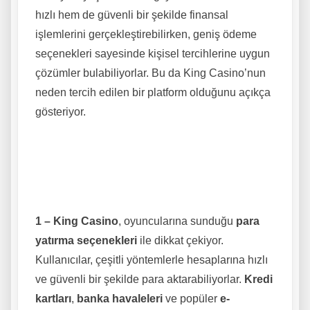
hızlı hem de güvenli bir şekilde finansal
işlemlerini gerçekleştirebilirken, geniş ödeme
seçenekleri sayesinde kişisel tercihlerine uygun
çözümler bulabiliyorlar. Bu da King Casino’nun
neden tercih edilen bir platform olduğunu açıkça
gösteriyor.
Para Yatırma Seçeneklerinin
Açıklığı 1 – King Panelinde
1 – King Casino
, oyuncularına sunduğu
para
yatırma seçenekleri
ile dikkat çekiyor.
Kullanıcılar, çeşitli yöntemlerle hesaplarına hızlı
ve güvenli bir şekilde para aktarabiliyorlar.
Kredi
kartları
,
banka havaleleri
ve popüler
e-