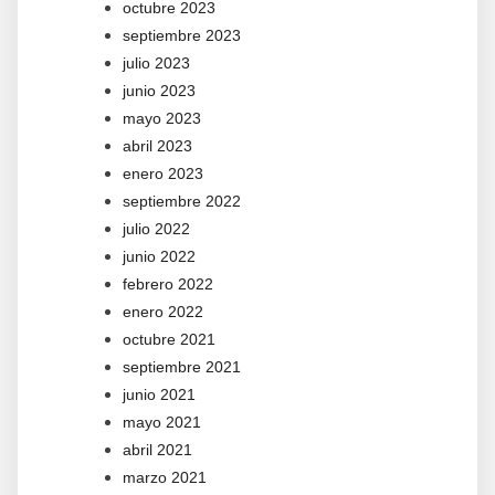
octubre 2023
septiembre 2023
julio 2023
junio 2023
mayo 2023
abril 2023
enero 2023
septiembre 2022
julio 2022
junio 2022
febrero 2022
enero 2022
octubre 2021
septiembre 2021
junio 2021
mayo 2021
abril 2021
marzo 2021