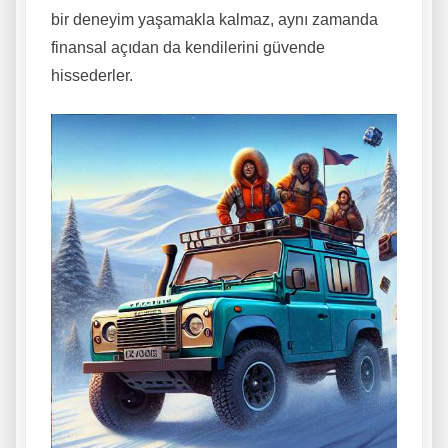
bir deneyim yaşamakla kalmaz, aynı zamanda
finansal açıdan da kendilerini güvende
hissederler.