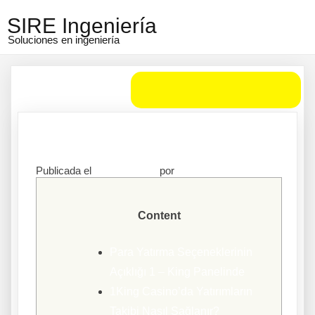
SIRE Ingeniería
Soluciones en ingeniería
1King ile kazanç ve
eğlence bir arada
Publicada el
enero 1, 2026
por
admin
Content
Para Yatırma Seçeneklerinin
Açıklığı 1 – King Panelinde
1King Casino’da Yatırımların
Takibi Nasıl Sağlanır?