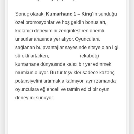
Sonuç olarak,
Kumarhane 1 – King
‘in sunduğu
özel promosyonlar ve hoş geldin bonusları,
kullanıcı deneyimini zenginleştiren önemli
unsurlar arasında yer alıyor. Oyunculara
sağlanan bu avantajlar sayesinde siteye olan ilgi
sürekli artarken,
1-king.casino
rekabetçi
kumarhane dünyasında kalıcı bir yer edinmek
mümkün oluyor. Bu tür teşvikler sadece kazanç
potansiyelini artırmakla kalmıyor; aynı zamanda
oyunculara eğlenceli ve tatmin edici bir oyun
deneyimi sunuyor.
Güvenli Para İşlemleri:
Yatırma ve Çekme Seçenekleri