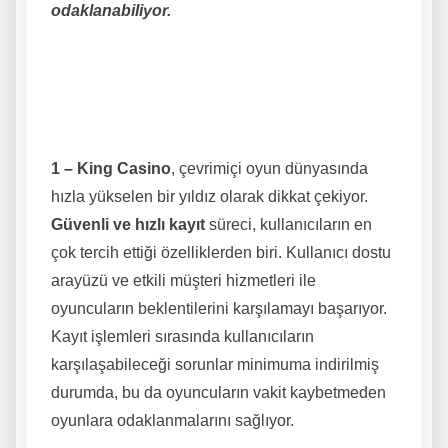
odaklanabiliyor.
Hızlı ve Güvenli Kayıt İçin 1 –
King Casino Güncel Giriş
1 – King Casino
, çevrimiçi oyun dünyasında
hızla yükselen bir yıldız olarak dikkat çekiyor.
Güvenli ve hızlı kayıt
süreci, kullanıcıların en
çok tercih ettiği özelliklerden biri. Kullanıcı dostu
arayüzü ve etkili müşteri hizmetleri ile
oyuncuların beklentilerini karşılamayı başarıyor.
Kayıt işlemleri sırasında kullanıcıların
karşılaşabileceği sorunlar minimuma indirilmiş
durumda, bu da oyuncuların vakit kaybetmeden
oyunlara odaklanmalarını sağlıyor.