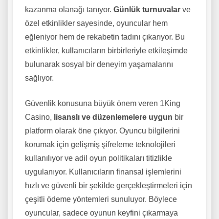
kazanma olanağı tanıyor.
Günlük turnuvalar
ve
özel etkinlikler sayesinde, oyuncular hem
eğleniyor hem de rekabetin tadını çıkarıyor. Bu
etkinlikler, kullanıcıların birbirleriyle etkileşimde
bulunarak sosyal bir deneyim yaşamalarını
sağlıyor.
Güvenlik konusuna büyük önem veren 1King
Casino,
lisanslı ve düzenlemelere uygun
bir
platform olarak öne çıkıyor. Oyuncu bilgilerini
korumak için gelişmiş şifreleme teknolojileri
kullanılıyor ve adil oyun politikaları titizlikle
uygulanıyor. Kullanıcıların finansal işlemlerini
hızlı ve güvenli bir şekilde gerçekleştirmeleri için
çeşitli ödeme yöntemleri sunuluyor. Böylece
oyuncular, sadece oyunun keyfini çıkarmaya