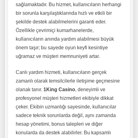
sağlamaktadır. Bu hizmet, kullanıcıların herhangi
bir sorunla karşılaştıklarında hızlı ve etkili bir
şekilde destek alabilmelerini garanti eder.
Özellikle çevrimiçi kumarhanelerde,
kullanıcıların anında yardım alabilmesi büyük
önem taşır; bu sayede oyun keyfi kesintiye
uğramaz ve müşteri memnuniyeti artar.
Canlı yardım hizmeti, kullanıcıların gerçek
zamanlı olarak temsilcilerle iletişime geçmesine
olanak tanır.
1King Casino
, deneyimli ve
profesyonel müşteri hizmetleri ekibiyle dikkat
çeker. Ekibin uzmanlığı sayesinde, kullanıcılar
sadece teknik sorunlarda değil, aynı zamanda
hesap yönetimi, bonus talepleri ve diğer
konularda da destek alabilirler. Bu kapsamlı