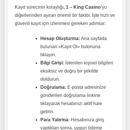
Kayıt sürecinin kolaylığı,
1 – King Casino
‘yu
diğerlerinden ayıran önemli bir faktör. İşte hızlı ve
güvenli kayıt için izlenmesi gereken adımlar:
Hesap Oluşturma:
Ana sayfada
bulunan «Kayıt Ol» butonuna
tıklayın.
Bilgi Girişi:
İstenilen kişisel bilgileri
eksiksiz ve doğru bir şekilde
doldurun.
Doğrulama:
E-posta adresinize
gönderilen doğrulama linkine
tıklayarak hesabınızı aktif hale
getirin.
Para Yatırma:
Hesabınıza giriş
yaptıktan sonra, uygun ödeme