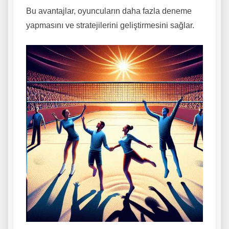
Bu avantajlar, oyuncuların daha fazla deneme
yapmasını ve stratejilerini geliştirmesini sağlar.