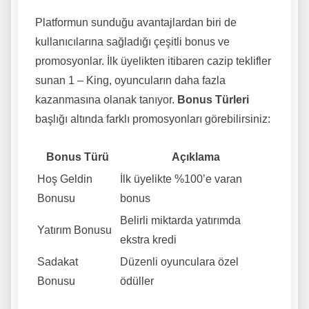
Platformun sunduğu avantajlardan biri de
kullanıcılarına sağladığı çeşitli bonus ve
promosyonlar. İlk üyelikten itibaren cazip teklifler
sunan 1 – King, oyuncuların daha fazla
kazanmasına olanak tanıyor.
Bonus Türleri
başlığı altında farklı promosyonları görebilirsiniz:
Bonus Türü
Açıklama
Hoş Geldin
İlk üyelikte %100’e varan
Bonusu
bonus
Belirli miktarda yatırımda
Yatırım Bonusu
ekstra kredi
Sadakat
Düzenli oyunculara özel
Bonusu
ödüller