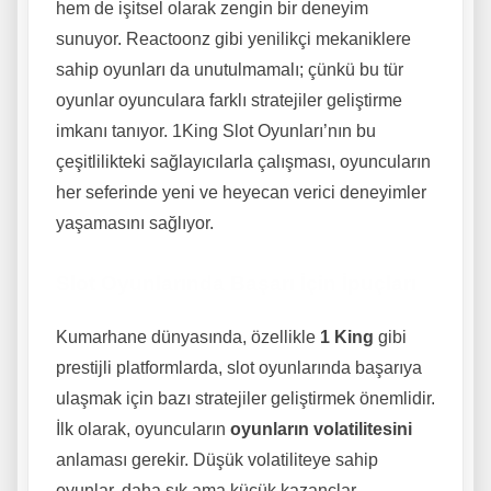
hem de işitsel olarak zengin bir deneyim
sunuyor. Reactoonz gibi yenilikçi mekaniklere
sahip oyunları da unutulmamalı; çünkü bu tür
oyunlar oyunculara farklı stratejiler geliştirme
imkanı tanıyor. 1King Slot Oyunları’nın bu
çeşitlilikteki sağlayıcılarla çalışması, oyuncuların
her seferinde yeni ve heyecan verici deneyimler
yaşamasını sağlıyor.
Slot Oyunlarında Başarı İçin İpuçları
Kumarhane dünyasında, özellikle
1 King
gibi
prestijli platformlarda, slot oyunlarında başarıya
ulaşmak için bazı stratejiler geliştirmek önemlidir.
İlk olarak, oyuncuların
oyunların volatilitesini
anlaması gerekir. Düşük volatiliteye sahip
oyunlar, daha sık ama küçük kazançlar