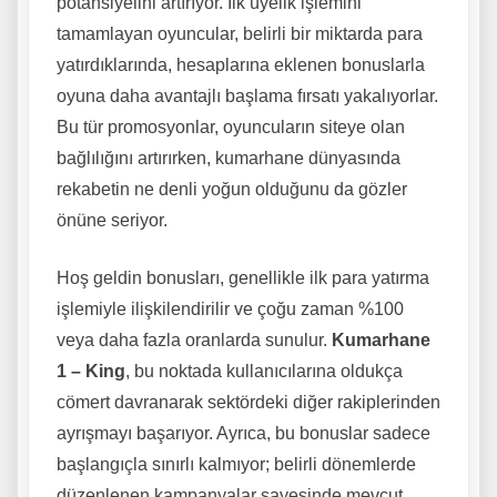
potansiyelini artırıyor. İlk üyelik işlemini
tamamlayan oyuncular, belirli bir miktarda para
yatırdıklarında, hesaplarına eklenen bonuslarla
oyuna daha avantajlı başlama fırsatı yakalıyorlar.
Bu tür promosyonlar, oyuncuların siteye olan
bağlılığını artırırken, kumarhane dünyasında
rekabetin ne denli yoğun olduğunu da gözler
önüne seriyor.
Hoş geldin bonusları, genellikle ilk para yatırma
işlemiyle ilişkilendirilir ve çoğu zaman %100
veya daha fazla oranlarda sunulur.
Kumarhane
1 – King
, bu noktada kullanıcılarına oldukça
cömert davranarak sektördeki diğer rakiplerinden
ayrışmayı başarıyor. Ayrıca, bu bonuslar sadece
başlangıçla sınırlı kalmıyor; belirli dönemlerde
düzenlenen kampanyalar sayesinde mevcut