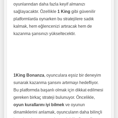
oyunlarından daha fazla keyif almanızı
sağlayacaktır. Özellikle
1 King
gibi güvenilir
platformlarda oynarken bu stratejilere sadık
kalmak, hem eğlencenizi artıracak hem de
kazanma şansınızı yükseltecektir.
1King Bonanza: Kazanma
Şansınızı Yükseltin
1King Bonanza
, oyunculara eşsiz bir deneyim
sunarak kazanma şansını artırmayı hedefliyor.
Bu platformda başarılı olmak için dikkat edilmesi
gereken birkaç strateji bulunuyor. Öncelikle,
oyun kurallarını iyi bilmek
ve oyunun
dinamiklerini anlamak, oyuncuların daha bilinçli