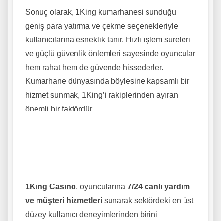
Sonuç olarak, 1King kumarhanesi sunduğu
geniş para yatırma ve çekme seçenekleriyle
kullanıcılarına esneklik tanır. Hızlı işlem süreleri
ve güçlü güvenlik önlemleri sayesinde oyuncular
hem rahat hem de güvende hissederler.
Kumarhane dünyasında böylesine kapsamlı bir
hizmet sunmak, 1King’i rakiplerinden ayıran
önemli bir faktördür.
7/24 Canlı Yardım ve Müşteri
Hizmetleri
1King Casino
, oyuncularına
7/24 canlı yardım
ve müşteri hizmetleri
sunarak sektördeki en üst
düzey kullanıcı deneyimlerinden birini