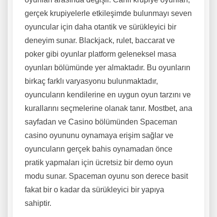
gerçek krupiyelerle etkileşimde bulunmayı seven
oyuncular için daha otantik ve sürükleyici bir
deneyim sunar. Blackjack, rulet, baccarat ve
poker gibi oyunlar platform geleneksel masa
oyunları bölümünde yer almaktadır. Bu oyunların
birkaç farklı varyasyonu bulunmaktadır,
oyuncuların kendilerine en uygun oyun tarzını ve
kurallarını seçmelerine olanak tanır. Mostbet, ana
sayfadan ve Casino bölümünden Spaceman
casino oyununu oynamaya erişim sağlar ve
oyuncuların gerçek bahis oynamadan önce
pratik yapmaları için ücretsiz bir demo oyun
modu sunar. Spaceman oyunu son derece basit
fakat bir o kadar da sürükleyici bir yapıya
sahiptir.