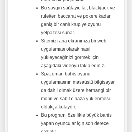
Bu saygın sağlayıcılar, blackjack ve
ruletten baccarat ve pokere kadar
geniş bir canlı krupiye oyunu
yelpazesi sunar.
Sitemizi ana ekranınıza bir web
uygulaması olarak nasıl
yükleyeceğinizi görmek için
aşağıdaki videoyu takip ediniz.
Spaceman bahis oyunu
uygulamasının masaüstü bilgisayar
da dahil olmak üzere herhangi bir
mobil ve sabit cihaza yüklenmesi
oldukça kolaydır.
Bu program, özellikle büyük bahis
yapan oyuncular için son derece
caziptir.