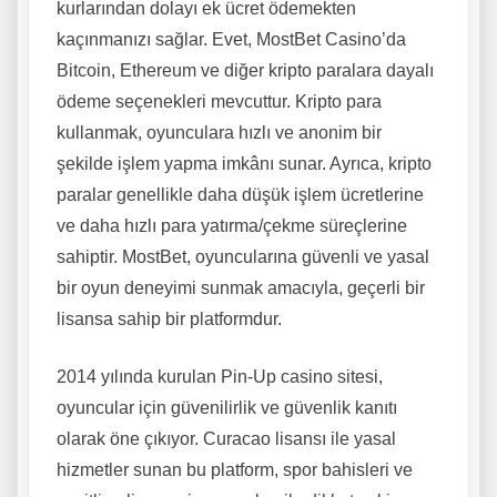
kurlarından dolayı ek ücret ödemekten
kaçınmanızı sağlar. Evet, MostBet Casino’da
Bitcoin, Ethereum ve diğer kripto paralara dayalı
ödeme seçenekleri mevcuttur. Kripto para
kullanmak, oyunculara hızlı ve anonim bir
şekilde işlem yapma imkânı sunar. Ayrıca, kripto
paralar genellikle daha düşük işlem ücretlerine
ve daha hızlı para yatırma/çekme süreçlerine
sahiptir. MostBet, oyuncularına güvenli ve yasal
bir oyun deneyimi sunmak amacıyla, geçerli bir
lisansa sahip bir platformdur.
2014 yılında kurulan Pin-Up casino sitesi,
oyuncular için güvenilirlik ve güvenlik kanıtı
olarak öne çıkıyor. Curacao lisansı ile yasal
hizmetler sunan bu platform, spor bahisleri ve