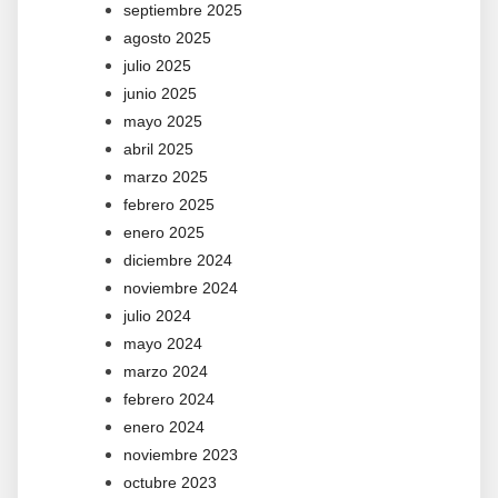
septiembre 2025
agosto 2025
julio 2025
junio 2025
mayo 2025
abril 2025
marzo 2025
febrero 2025
enero 2025
diciembre 2024
noviembre 2024
julio 2024
mayo 2024
marzo 2024
febrero 2024
enero 2024
noviembre 2023
octubre 2023