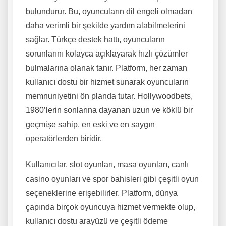
bulundurur. Bu, oyuncuların dil engeli olmadan
daha verimli bir şekilde yardım alabilmelerini
sağlar. Türkçe destek hattı, oyuncuların
sorunlarını kolayca açıklayarak hızlı çözümler
bulmalarına olanak tanır. Platform, her zaman
kullanıcı dostu bir hizmet sunarak oyuncuların
memnuniyetini ön planda tutar. Hollywoodbets,
1980’lerin sonlarına dayanan uzun ve köklü bir
geçmişe sahip, en eski ve en saygın
operatörlerden biridir.
Kullanıcılar, slot oyunları, masa oyunları, canlı
casino oyunları ve spor bahisleri gibi çeşitli oyun
seçeneklerine erişebilirler. Platform, dünya
çapında birçok oyuncuya hizmet vermekte olup,
kullanıcı dostu arayüzü ve çeşitli ödeme