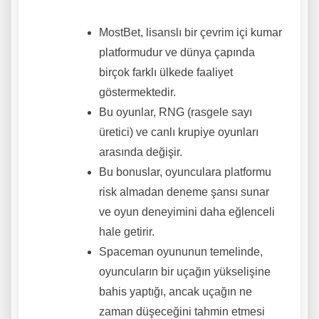
MostBet, lisanslı bir çevrim içi kumar
platformudur ve dünya çapında
birçok farklı ülkede faaliyet
göstermektedir.
Bu oyunlar, RNG (rasgele sayı
üretici) ve canlı krupiye oyunları
arasında değişir.
Bu bonuslar, oyunculara platformu
risk almadan deneme şansı sunar
ve oyun deneyimini daha eğlenceli
hale getirir.
Spaceman oyununun temelinde,
oyuncuların bir uçağın yükselişine
bahis yaptığı, ancak uçağın ne
zaman düşeceğini tahmin etmesi