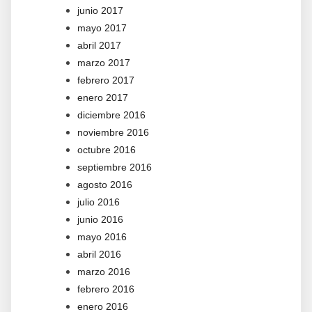
junio 2017
mayo 2017
abril 2017
marzo 2017
febrero 2017
enero 2017
diciembre 2016
noviembre 2016
octubre 2016
septiembre 2016
agosto 2016
julio 2016
junio 2016
mayo 2016
abril 2016
marzo 2016
febrero 2016
enero 2016