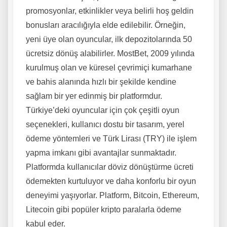
promosyonlar, etkinlikler veya belirli hoş geldin
bonusları aracılığıyla elde edilebilir. Örneğin,
yeni üye olan oyuncular, ilk depozitolarında 50
ücretsiz dönüş alabilirler. MostBet, 2009 yılında
kurulmuş olan ve küresel çevrimiçi kumarhane
ve bahis alanında hızlı bir şekilde kendine
sağlam bir yer edinmiş bir platformdur.
Türkiye’deki oyuncular için çok çeşitli oyun
seçenekleri, kullanıcı dostu bir tasarım, yerel
ödeme yöntemleri ve Türk Lirası (TRY) ile işlem
yapma imkanı gibi avantajlar sunmaktadır.
Platformda kullanıcılar döviz dönüştürme ücreti
ödemekten kurtuluyor ve daha konforlu bir oyun
deneyimi yaşıyorlar. Platform, Bitcoin, Ethereum,
Litecoin gibi popüler kripto paralarla ödeme
kabul eder.