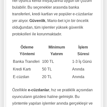
her oyuncu kendi ihtiyaçlarına uygun bir çözüm
bulabilir. Bu seçenekler arasında banka
transferleri, kredi kartları ve popüler e-cüzdanlar
yer alıyor.
Güvenlik
, Mario-bet için bir öncelik
olduğundan, tüm işlemler yüksek güvenlik
protokolleri ile korunmaktadır.
Ödeme
Minimum
İşlem
Yöntemi
Yatırım
Süresi
Banka Transferi
100 TL
1-3 İş Günü
Kredi Kartı
50 TL
Anında
E-cüzdan
20 TL
Anında
Özellikle
e-cüzdanlar
, hız ve pratiklik açısından
oyuncuların gözdesi haline gelmiştir. Bu
yöntemle yapılan işlemler anında gerçekleşir ve