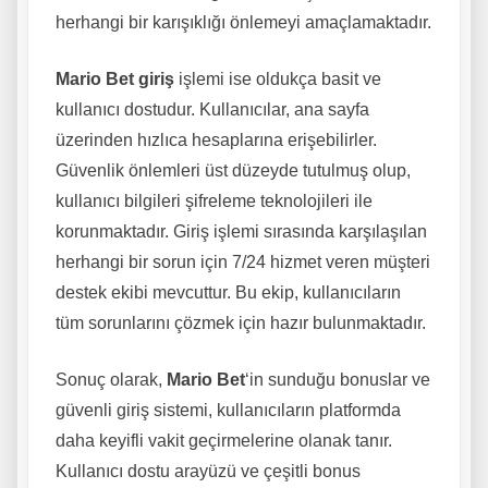
herhangi bir karışıklığı önlemeyi amaçlamaktadır.
Mario Bet giriş
işlemi ise oldukça basit ve
kullanıcı dostudur. Kullanıcılar, ana sayfa
üzerinden hızlıca hesaplarına erişebilirler.
Güvenlik önlemleri üst düzeyde tutulmuş olup,
kullanıcı bilgileri şifreleme teknolojileri ile
korunmaktadır. Giriş işlemi sırasında karşılaşılan
herhangi bir sorun için 7/24 hizmet veren müşteri
destek ekibi mevcuttur. Bu ekip, kullanıcıların
tüm sorunlarını çözmek için hazır bulunmaktadır.
Sonuç olarak,
Mario Bet
‘in sunduğu bonuslar ve
güvenli giriş sistemi, kullanıcıların platformda
daha keyifli vakit geçirmelerine olanak tanır.
Kullanıcı dostu arayüzü ve çeşitli bonus