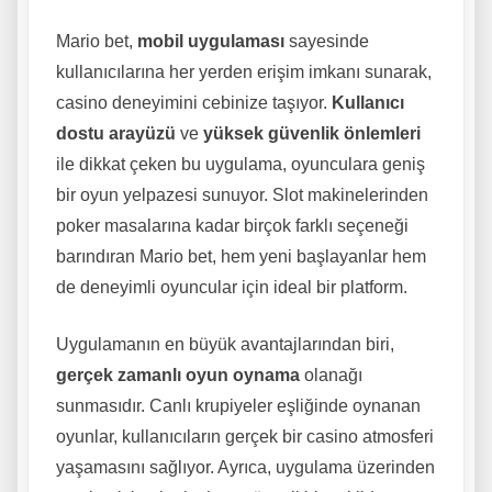
Mario bet,
mobil uygulaması
sayesinde
kullanıcılarına her yerden erişim imkanı sunarak,
casino deneyimini cebinize taşıyor.
Kullanıcı
dostu arayüzü
ve
yüksek güvenlik önlemleri
ile dikkat çeken bu uygulama, oyunculara geniş
bir oyun yelpazesi sunuyor. Slot makinelerinden
poker masalarına kadar birçok farklı seçeneği
barındıran Mario bet, hem yeni başlayanlar hem
de deneyimli oyuncular için ideal bir platform.
Uygulamanın en büyük avantajlarından biri,
gerçek zamanlı oyun oynama
olanağı
sunmasıdır. Canlı krupiyeler eşliğinde oynanan
oyunlar, kullanıcıların gerçek bir casino atmosferi
yaşamasını sağlıyor. Ayrıca, uygulama üzerinden