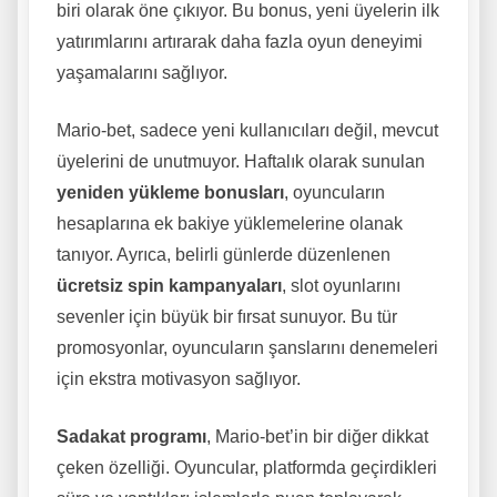
biri olarak öne çıkıyor. Bu bonus, yeni üyelerin ilk
yatırımlarını artırarak daha fazla oyun deneyimi
yaşamalarını sağlıyor.
Mario-bet, sadece yeni kullanıcıları değil, mevcut
üyelerini de unutmuyor. Haftalık olarak sunulan
yeniden yükleme bonusları
, oyuncuların
hesaplarına ek bakiye yüklemelerine olanak
tanıyor. Ayrıca, belirli günlerde düzenlenen
ücretsiz spin kampanyaları
, slot oyunlarını
sevenler için büyük bir fırsat sunuyor. Bu tür
promosyonlar, oyuncuların şanslarını denemeleri
için ekstra motivasyon sağlıyor.
Sadakat programı
, Mario-bet’in bir diğer dikkat
çeken özelliği. Oyuncular, platformda geçirdikleri