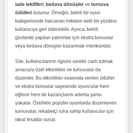
iade teklifleri
,
bedava dönüşler
ve
turnuva
ödülleri
bulunur. Örneğin, belirli bir oyun
kategorisinde harcanan miktarın belli bir yüzdesi
kullanıcıya geri ödenebilir. Ayrıca, belirli
günlerde yapılan yatırımlar için ekstra bonuslar
veya bedava dönüşler kazanmak mümkündür.
Site, kullanıcılarının ilgisini sürekli canlı tutmak
amacıyla özel etkinlikler ve turnuvalar da
düzenler. Bu etkinlikler sırasında verilen ödüller
ve ekstra bonuslar sayesinde oyuncular hem
eğlenir hem de kazançlarını artırma şansı
yakalar. Özellikle popüler oyunlarda düzenlenen
turnuvalar, rekabetçi ruha sahip kullanıcılar için
ideal fırsatlar sunar.