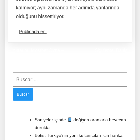
kalmıyor; aynı zamanda her adımda yanlarında
olduğunu hissettiriyor.
Publicada en
Uncategorized
Anterior:
Mostbet Oyna –
Siguiente:
Bahis
Online Mostbahis Güncel
dünyasında lider markalar
Giriş TR 2026
arasında Bahiscom da var
Entradas recientes
Saniyeler içinde
değişen oranlarla heyecan
dorukta
Betist Turkiye’nin yeni kullanıcıları icin harika