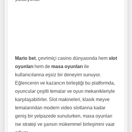
Slot Oyunları ve Masa
Oyunları ile Kazanırken
Eğlenin Mario bet’te
Mario bet
, çevrimiçi casino dünyasında hem
slot
oyunları
hem de
masa oyunları
ile
kullanıcılarına eşsiz bir deneyim sunuyor.
Eğlencenin ve kazancın birleştiği bu platformda,
oyuncular çeşitli temalar ve oyun mekanikleriyle
karşılaşabilirler. Slot makineleri, klasik meyve
temalarından modern video slotlarına kadar
geniş bir yelpazede sunulurken, masa oyunları
ise strateji ve şansın mükemmel birleşimini vaat