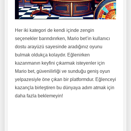
Her iki kategori de kendi içinde zengin
seçenekler barındırırken, Mario bet’in kullanıcı
dostu arayüzü sayesinde aradığınız oyunu
bulmak oldukça kolaydır. Eğlenirken
kazanmanın keyfini çıkarmak isteyenler için
Mario bet, güvenilirliği ve sunduğu geniş oyun
yelpazesiyle öne çıkan bir platformdur. Eğlenceyi
kazançla birleştiren bu dünyaya adım atmak için
daha fazla beklemeyin!
Mobil Uygulama ile Her
Yerden Erişim: Mario bet