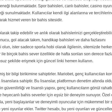
eneği bulunmaktadır. Spor bahisleri, canlı bahisler, casino oyunla
ği sunulmaktadır. Kullanıcılar kendi ilgi alanlarına ve tercihleri
larak hizmet veren bir bahis sitesidir.
arak takip edebilir ve anlık olarak bahislerinizi gerçekleştirebilir
nucu, gol atacak takım, handikap bahisleri ve daha fazlasını
si olun, ister sadece sporla hobi olarak ilgilenin, sitemizde herke
ile birçok bahis sever özellikle de hafta sonları son derece fazla
nsuz şekilde erişmek için güncel linki hemen kullanın.
niş bir bilgi birikimine sahiptirler. Mariobet, genç kullanıcıları k
m lisanslara sahiptir. Bu lisanslar, platformun denetim altında o
üvenilirliği ve lisanslı yapısı, genç kullanıcıların gönül rahatl
e heyecanlı bahis severler için eşsiz bir deneyim sunuyor. Özel 
la, yeni başlayanlar ve deneyimli oyuncular için mükemmel bir 
 yeni oyunlar ekler. Twitter hesabı, bu yeni oyunları ve güncelle