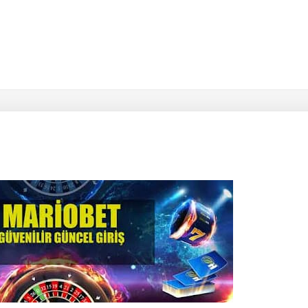
güncel giriş avantajı