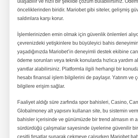
ulaşabilir ve hızlı bir şekilde çözüm bulabilirsiniz. Öde
önceliklerinden biridir. Mariobet gibi siteler, gelişmiş gü
saldırılara karşı korur.
İşlemlerinizden emin olmak için güvenlik önlemleri alıyor 
çevrenizdeki yetişkinlere bu büyüleyici bahis deneyimin
yaşadığınızda Mariobet’in deneyimli destek ekibine canl
ödeme sorunları veya teknik konularda hızlıca yardım al
yanıtlar alabilirsiniz. Platformla ilgili herhangi bir ko
hesabı finansal işlem bilgilerini de paylaşır. Yatırım ve
bilgilere erişim sağlar.
Faaliyet aldığı süre zarfında spor bahisleri, Casino, Can
Globalmoney alt yapısını kullanan site, bu sistemin ve
bahisler içerisinde ve günümüzde bir trend almasın ın ar
sürdürdüğü çalışmalar sayesinde üyelerine güvenilir bir
çeşitli fırsatlar sunarak çekmeye çalışırken Mariobet ba