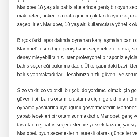
Mariobet 18 yaş altı bahis sitelerinde geniş bir oyun seç
makineleri, poker, tombala gibi birçok farklı oyun seçene
seçebilirler. Mariobet, 18 yaş altı kullanıcılara yönelik o
Birçok farklı spor dalında oynanan karşılaşmaları canlı ol
Mariobet’in sunduğu geniş bahis seçenekleri ile maç so
deneyimleyebilirsiniz. İster profesyonel bir spor izleyici
bahis seçeneği bulunmaktadır. Ülke çapındaki bayilikler 
bahis yapmaktadırlar. Hesabınıza hızlı, güvenli ve soru
Size vakitlice ve etkili bir şekilde yardımcı olmak için ge
güvenli bir bahis ortamı oluşturmak için gerekli olan tü
oynama yasalarına uyduğunu göstermektedir. Mariobet’in g
yapabilecekleri bir ortam sunmaktadır. Mariobet, genç v
tasarlanmış bahis seçenekleri ve yüksek kazanç şansıy
Mariobet, oyun seçeneklerini sürekli olarak günceller ve